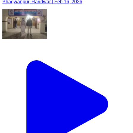
Bhagwanpur, Haridwar | Feb 16, 2026