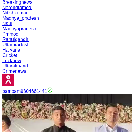
Breakingnews
Narendramodi
Nitishkumar
Madhya_pradesh
Nsui
Madhyapradesh
Pmmodi
Rahulgandhi
Uttarpradesh
Haryana
Cricket
Lucknow
Uttarakhand
Crimenews
bambam9304661441