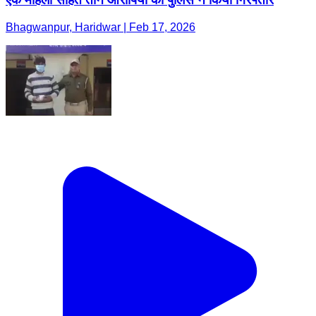
Bhagwanpur, Haridwar | Feb 17, 2026