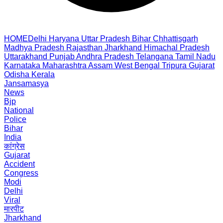
HOME
Delhi
Haryana
Uttar Pradesh
Bihar
Chhattisgarh
Madhya Pradesh
Rajasthan
Jharkhand
Himachal Pradesh
Uttarakhand
Punjab
Andhra Pradesh
Telangana
Tamil Nadu
Karnataka
Maharashtra
Assam
West Bengal
Tripura
Gujarat
Odisha
Kerala
Jansamasya
News
Bjp
National
Police
Bihar
India
कांग्रेस
Gujarat
Accident
Congress
Modi
Delhi
Viral
मारपीट
Jharkhand