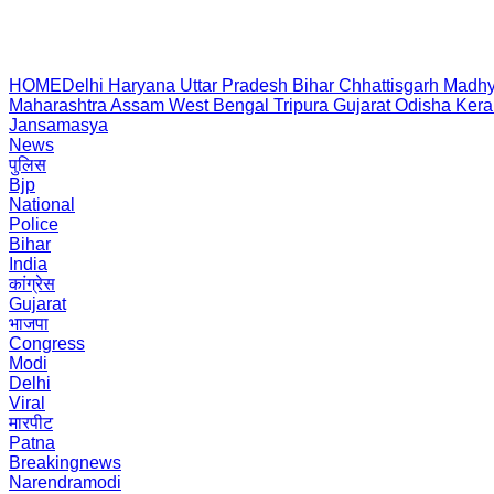
HOME
Delhi
Haryana
Uttar Pradesh
Bihar
Chhattisgarh
Madhy
Maharashtra
Assam
West Bengal
Tripura
Gujarat
Odisha
Kera
Jansamasya
News
पुलिस
Bjp
National
Police
Bihar
India
कांग्रेस
Gujarat
भाजपा
Congress
Modi
Delhi
Viral
मारपीट
Patna
Breakingnews
Narendramodi