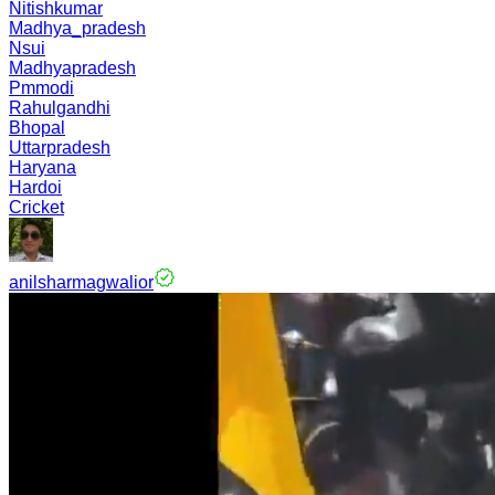
Nitishkumar
Madhya_pradesh
Nsui
Madhyapradesh
Pmmodi
Rahulgandhi
Bhopal
Uttarpradesh
Haryana
Hardoi
Cricket
anilsharmagwalior