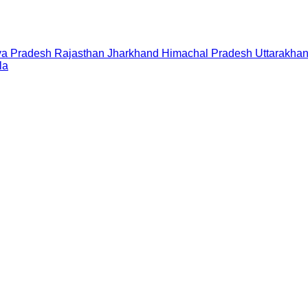
a Pradesh
Rajasthan
Jharkhand
Himachal Pradesh
Uttarakha
la