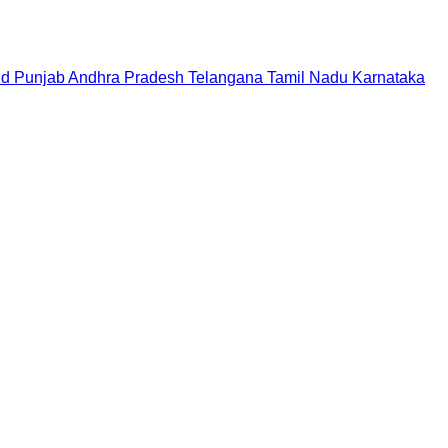
nd
Punjab
Andhra Pradesh
Telangana
Tamil Nadu
Karnataka