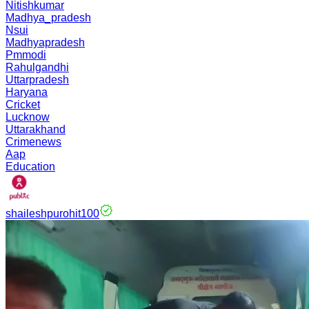
Nitishkumar
Madhya_pradesh
Nsui
Madhyapradesh
Pmmodi
Rahulgandhi
Uttarpradesh
Haryana
Cricket
Lucknow
Uttarakhand
Crimenews
Aap
Education
shaileshpurohit100