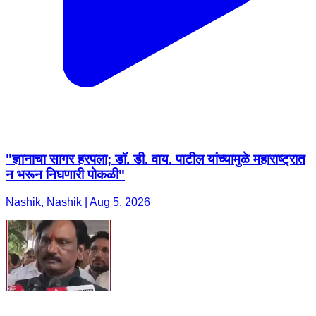
"ज्ञानाचा सागर हरपला; डॉ. डी. वाय. पाटील यांच्यामुळे महाराष्ट्रात
न भरून निघणारी पोकळी"
Nashik, Nashik | Aug 5, 2026