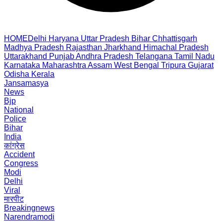
HOME
Delhi
Haryana
Uttar Pradesh
Bihar
Chhattisgarh
Madhya Pradesh
Rajasthan
Jharkhand
Himachal Pradesh
Uttarakhand
Punjab
Andhra Pradesh
Telangana
Tamil Nadu
Karnataka
Maharashtra
Assam
West Bengal
Tripura
Gujarat
Odisha
Kerala
Jansamasya
News
Bjp
National
Police
Bihar
India
कांग्रेस
Accident
Congress
Modi
Delhi
Viral
मारपीट
Breakingnews
Narendramodi