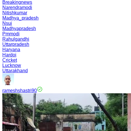
Breakingnews
Narendramodi
Nitishkumar
Madhya_pradesh
Nsui
Madhyapradesh
Pmmodi
Rahulgandhi
Uttarpradesh
Haryana
Hardoi
Cricket
Lucknow
Uttarakhand
rameshshastri90