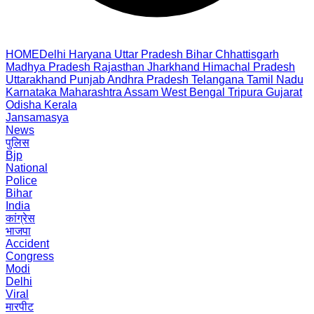
HOME
Delhi
Haryana
Uttar Pradesh
Bihar
Chhattisgarh
Madhya Pradesh
Rajasthan
Jharkhand
Himachal Pradesh
Uttarakhand
Punjab
Andhra Pradesh
Telangana
Tamil Nadu
Karnataka
Maharashtra
Assam
West Bengal
Tripura
Gujarat
Odisha
Kerala
Jansamasya
News
पुलिस
Bjp
National
Police
Bihar
India
कांग्रेस
भाजपा
Accident
Congress
Modi
Delhi
Viral
मारपीट