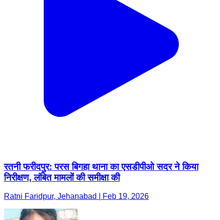
रतनी फरीदपुर: परस बिगहा थाना का एसडीपीओ सदर ने किया
निरीक्षण, लंबित मामलों की समीक्षा की
Ratni Faridpur, Jehanabad | Feb 19, 2026