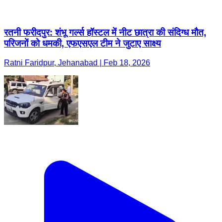
रतनी फरीदपुर: शंभू गर्ल्स हॉस्टल में नीट छात्रा की संदिग्ध मौत,
परिजनों को धमकी, एफएसएल टीम ने जुटाए साक्ष्य
Ratni Faridpur, Jehanabad | Feb 18, 2026