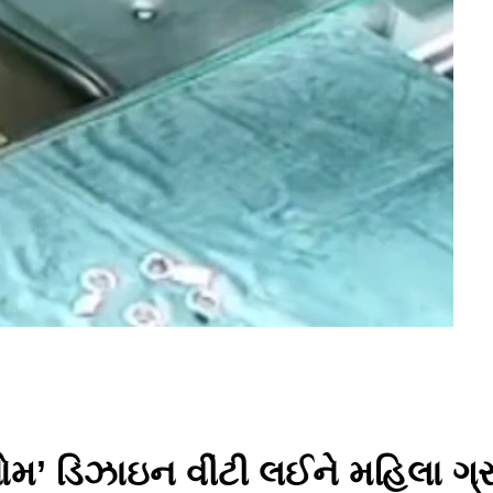
મ’ ડિઝાઇન વીંટી લઈને મહિલા ગ્