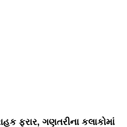
રાહક ફરાર, ગણતરીના કલાકોમાં