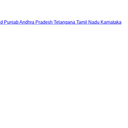
nd
Punjab
Andhra Pradesh
Telangana
Tamil Nadu
Karnataka