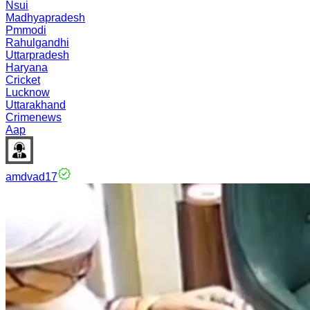
Nsui
Madhyapradesh
Pmmodi
Rahulgandhi
Uttarpradesh
Haryana
Cricket
Lucknow
Uttarakhand
Crimenews
Aap
amdvad17