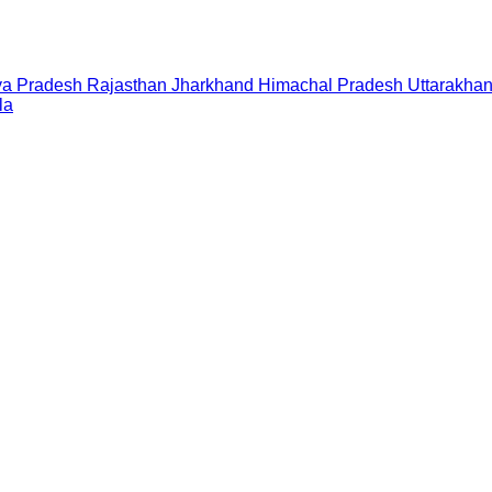
a Pradesh
Rajasthan
Jharkhand
Himachal Pradesh
Uttarakha
la