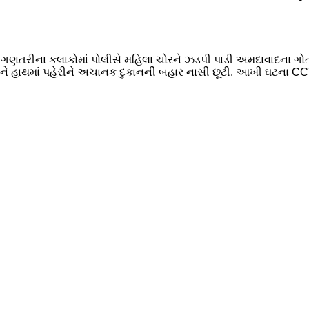
ગણતરીના કલાકોમાં પોલીસે મહિલા ચોરને ઝડપી પાડી અમદાવાદના ગોતા 
ે હાથમાં પહેરીને અચાનક દુકાનની બહાર નાસી છૂટી. આખી ઘટના CCTVમ