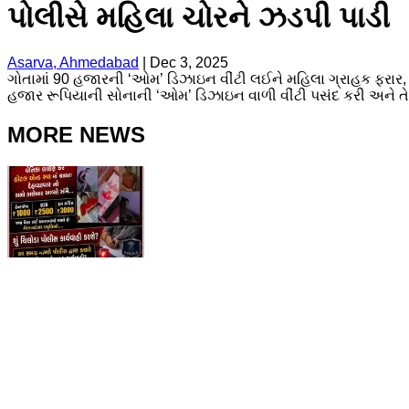
પોલીસે મહિલા ચોરને ઝડપી પાડી
Asarva, Ahmedabad
|
Dec 3, 2025
ગોતામાં 90 હજારની ‘ઓમ’ ડિઝાઇન વીંટી લઈને મહિલા ગ્રાહક ફરાર, 
હજાર રૂપિયાની સોનાની ‘ઓમ’ ડિઝાઇન વાળી વીંટી પસંદ કરી અને તેન
MORE NEWS