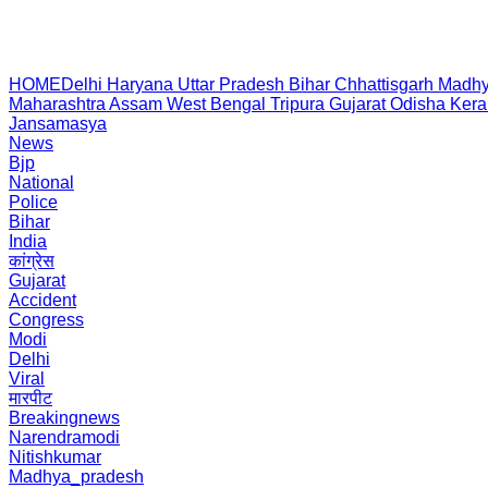
HOME
Delhi
Haryana
Uttar Pradesh
Bihar
Chhattisgarh
Madhy
Maharashtra
Assam
West Bengal
Tripura
Gujarat
Odisha
Kera
Jansamasya
News
Bjp
National
Police
Bihar
India
कांग्रेस
Gujarat
Accident
Congress
Modi
Delhi
Viral
मारपीट
Breakingnews
Narendramodi
Nitishkumar
Madhya_pradesh