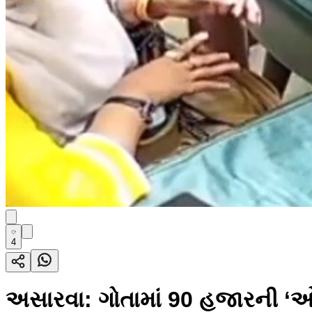
4
અસારવા: ગોતામાં 90 હજારની ‘ઓ