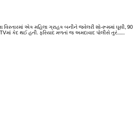
વિસ્તારમાં એક મહિલા ગ્રાહક બનીને જ્વેલરી શો-રૂમમાં ઘૂસી, 90
ાં કેદ થઈ હતી. ફરિયાદ મળતાં જ અમદાવાદ પોલીસે તુરં......