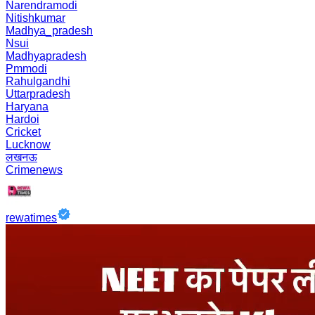
Narendramodi
Nitishkumar
Madhya_pradesh
Nsui
Madhyapradesh
Pmmodi
Rahulgandhi
Uttarpradesh
Haryana
Hardoi
Cricket
Lucknow
लखनऊ
Crimenews
rewatimes