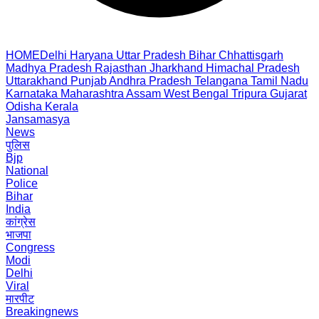
HOME
Delhi
Haryana
Uttar Pradesh
Bihar
Chhattisgarh
Madhya Pradesh
Rajasthan
Jharkhand
Himachal Pradesh
Uttarakhand
Punjab
Andhra Pradesh
Telangana
Tamil Nadu
Karnataka
Maharashtra
Assam
West Bengal
Tripura
Gujarat
Odisha
Kerala
Jansamasya
News
पुलिस
Bjp
National
Police
Bihar
India
कांग्रेस
भाजपा
Congress
Modi
Delhi
Viral
मारपीट
Breakingnews