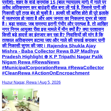
प्रदेश): शहर के वार्ड क्रमांक 15 (बाल न्यायालय मार्ग) में नाले पर
अवैध अतिक्रमण कर बाउंड्री वॉल बना ली गई है, जिससे पानी की
निकासी पूरी तरह बंद हो चुकी है। हल्की सी बारिश होते ही पूरे इलाके
में जलभराव हो जाता है और आम जनता का निकलना दूभर हो जाता
है। बड़ा सवाल: जब समस्या इतनी गंभीर और प्रत्यक्ष है, तो आखिर
नगर निगम आयुक्त रीवा इस मामले में मौन क्यों हैं? क्या प्रशासन
किसी बड़े हादसे का इंतजार कर रहा है? निवासियों की मांग है कि
तत्काल अतिक्रमण हटाया जाए और नाले की सफाई कराकर पानी
की निकासी सुगम की जाए। Rajendra Shukla Ajay
Mishra - Baba Collector Rewa BJP Madhya
Pradesh Highlight ⊕ K P Tripathi Nagar Palik
Nigam Rewa #RewaNews
#MunicipalCorporationRewa #RewaCollector
#CleanRewa #ActionOnEncroachment
Huzur Nagar, Rewa | Aug 5, 2026