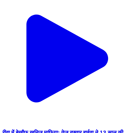
रीवा में बेखौफ खनिज माफिया: तेज रफ्तार हाईवा ने 13 साल की