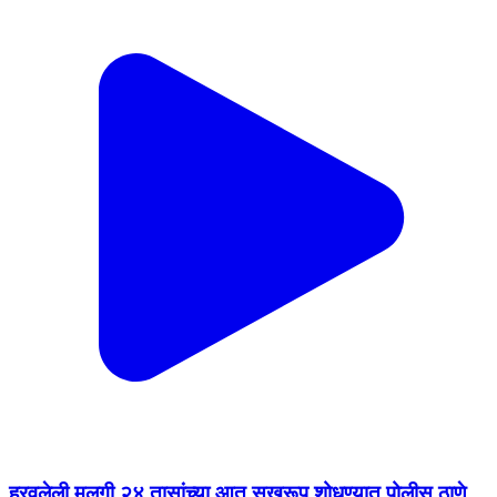
हरवलेली मुलगी २४ तासांच्या आत सुखरूप शोधण्यात पोलीस ठाणे