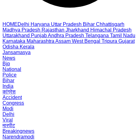
HOME
Delhi
Haryana
Uttar Pradesh
Bihar
Chhattisgarh
Madhya Pradesh
Rajasthan
Jharkhand
Himachal Pradesh
Uttarakhand
Punjab
Andhra Pradesh
Telangana
Tamil Nadu
Karnataka
Maharashtra
Assam
West Bengal
Tripura
Gujarat
Odisha
Kerala
Jansamasya
News
Bjp
National
Police
Bihar
India
कांग्रेस
Accident
Congress
Modi
Delhi
Viral
मारपीट
Breakingnews
Narendramodi