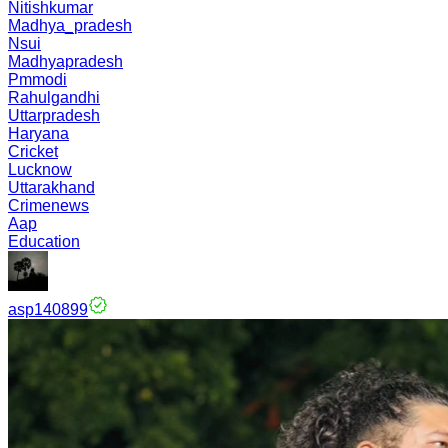
Nitishkumar
Madhya_pradesh
Nsui
Madhyapradesh
Pmmodi
Rahulgandhi
Uttarpradesh
Haryana
Cricket
Lucknow
Uttarakhand
Crimenews
Aap
Education
asp140899