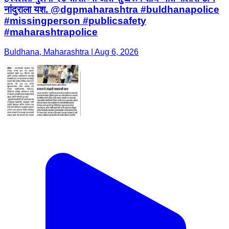
नांदुराला यश. @dgpmaharashtra #buldhanapolice
#missingperson #publicsafety
#maharashtrapolice
Buldhana, Maharashtra | Aug 6, 2026