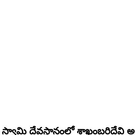
వర స్వామి దేవస్థానంలో శాఖంబరిదేవ