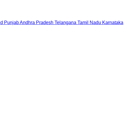
nd
Punjab
Andhra Pradesh
Telangana
Tamil Nadu
Karnataka