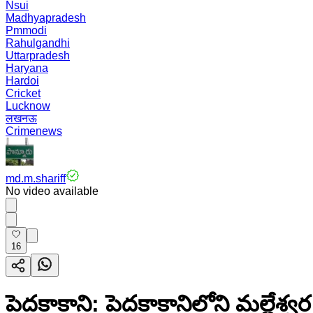
Nsui
Madhyapradesh
Pmmodi
Rahulgandhi
Uttarpradesh
Haryana
Hardoi
Cricket
Lucknow
लखनऊ
Crimenews
md.m.shariff
No video available
16
పెదకాకాని: పెదకాకానిలోని మల్లేశ్