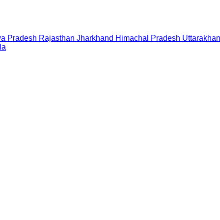
a Pradesh
Rajasthan
Jharkhand
Himachal Pradesh
Uttarakha
la