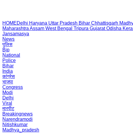
HOME
Delhi
Haryana
Uttar Pradesh
Bihar
Chhattisgarh
Madhy
Maharashtra
Assam
West Bengal
Tripura
Gujarat
Odisha
Kera
Jansamasya
News
पुलिस
Bjp
National
Police
Bihar
India
कांग्रेस
भाजपा
Congress
Modi
Delhi
Viral
मारपीट
Breakingnews
Narendramodi
Nitishkumar
Madhya_pradesh