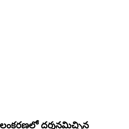
ి అలంకరణలో దర్శనమిచ్చిన