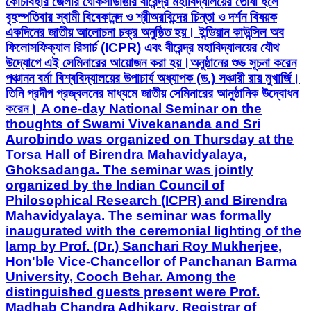
কোচবিহার জেলার ঘোকসাডাঙার বীরেন্দ্র মহাবিদ্যালয়ের তোর্ষা হলে
বৃহস্পতিবার স্বামী বিবেকানন্দ ও শ্রীঅরবিন্দের চিন্তা ও দর্শন বিষয়ক
একদিনের জাতীয় আলোচনা চক্র অনুষ্ঠিত হয়। ইন্ডিয়ান কাউন্সিল অব
ফিলোসফিক্যাল রিসার্চ (ICPR) এবং বীরেন্দ্র মহাবিদ্যালয়ের যৌথ
উদ্যোগে এই সেমিনারের আয়োজন করা হয়।অনুষ্ঠানের শুভ সূচনা করেন
পঞ্চানন বর্মা বিশ্ববিদ্যালয়ের উপাচার্য অধ্যাপক (ড.) সঞ্চারী রায় মুখার্জি।
তিনি প্রদীপ প্রজ্বলনের মাধ্যমে জাতীয় সেমিনারের আনুষ্ঠানিক উদ্বোধন
করেন। A one-day National Seminar on the
thoughts of Swami Vivekananda and Sri
Aurobindo was organized on Thursday at the
Torsa Hall of Birendra Mahavidyalaya,
Ghoksadanga. The seminar was jointly
organized by the Indian Council of
Philosophical Research (ICPR) and Birendra
Mahavidyalaya. The seminar was formally
inaugurated with the ceremonial lighting of the
lamp by Prof. (Dr.) Sanchari Roy Mukherjee,
Hon'ble Vice-Chancellor of Panchanan Barma
University, Cooch Behar. Among the
distinguished guests present were Prof.
Madhab Chandra Adhikary, Registrar of