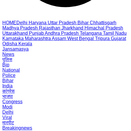
HOME
Delhi
Haryana
Uttar Pradesh
Bihar
Chhattisgarh
Madhya Pradesh
Rajasthan
Jharkhand
Himachal Pradesh
Uttarakhand
Punjab
Andhra Pradesh
Telangana
Tamil Nadu
Karnataka
Maharashtra
Assam
West Bengal
Tripura
Gujarat
Odisha
Kerala
Jansamasya
News
पुलिस
Bjp
National
Police
Bihar
India
कांग्रेस
भाजपा
Congress
Modi
Delhi
Viral
मारपीट
Breakingnews