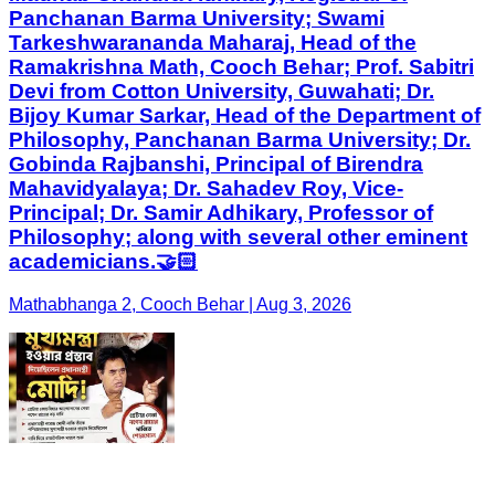
Panchanan Barma University; Swami
Tarkeshwarananda Maharaj, Head of the
Ramakrishna Math, Cooch Behar; Prof. Sabitri
Devi from Cotton University, Guwahati; Dr.
Bijoy Kumar Sarkar, Head of the Department of
Philosophy, Panchanan Barma University; Dr.
Gobinda Rajbanshi, Principal of Birendra
Mahavidyalaya; Dr. Sahadev Roy, Vice-
Principal; Dr. Samir Adhikary, Professor of
Philosophy; along with several other eminent
academicians.🤝🏻
Mathabhanga 2, Cooch Behar | Aug 3, 2026