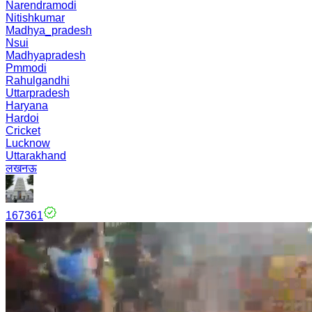
Narendramodi
Nitishkumar
Madhya_pradesh
Nsui
Madhyapradesh
Pmmodi
Rahulgandhi
Uttarpradesh
Haryana
Hardoi
Cricket
Lucknow
Uttarakhand
लखनऊ
167361