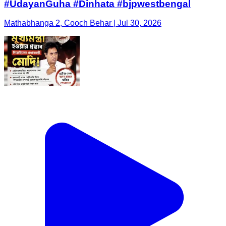
#UdayanGuha #Dinhata #bjpwestbengal
Mathabhanga 2, Cooch Behar | Jul 30, 2026