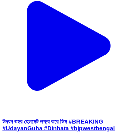
উদয়ন গুহর হেলমেট লক্ষ্য করে ডিম #BREAKING
#UdayanGuha #Dinhata #bjpwestbengal