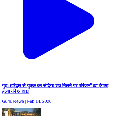
गुढ़: हरिद्वार से युवक का संदिग्ध शव मिलने पर परिजनों का हंगामा,
हत्या की आशंका
Gurh, Rewa | Feb 14, 2026