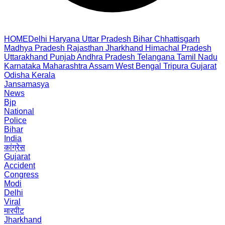
HOME
Delhi
Haryana
Uttar Pradesh
Bihar
Chhattisgarh
Madhya Pradesh
Rajasthan
Jharkhand
Himachal Pradesh
Uttarakhand
Punjab
Andhra Pradesh
Telangana
Tamil Nadu
Karnataka
Maharashtra
Assam
West Bengal
Tripura
Gujarat
Odisha
Kerala
Jansamasya
News
Bjp
National
Police
Bihar
India
कांग्रेस
Gujarat
Accident
Congress
Modi
Delhi
Viral
मारपीट
Jharkhand