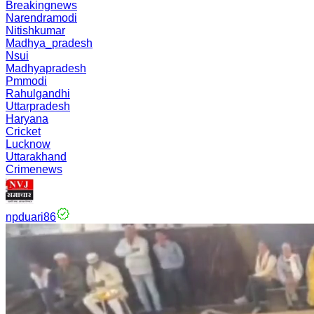
Breakingnews
Narendramodi
Nitishkumar
Madhya_pradesh
Nsui
Madhyapradesh
Pmmodi
Rahulgandhi
Uttarpradesh
Haryana
Cricket
Lucknow
Uttarakhand
Crimenews
npduari86