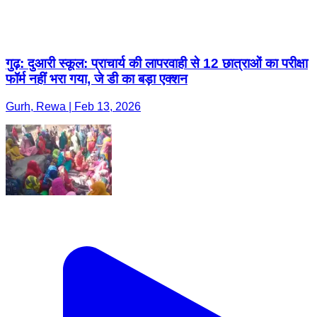
गुढ़: दुआरी स्कूल: प्राचार्य की लापरवाही से 12 छात्राओं का परीक्षा
फॉर्म नहीं भरा गया, जे डी का बड़ा एक्शन
Gurh, Rewa | Feb 13, 2026