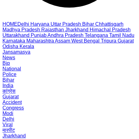
HOME
Delhi
Haryana
Uttar Pradesh
Bihar
Chhattisgarh
Madhya Pradesh
Rajasthan
Jharkhand
Himachal Pradesh
Uttarakhand
Punjab
Andhra Pradesh
Telangana
Tamil Nadu
Karnataka
Maharashtra
Assam
West Bengal
Tripura
Gujarat
Odisha
Kerala
Jansamasya
News
Bjp
National
Police
Bihar
India
कांग्रेस
Gujarat
Accident
Congress
Modi
Delhi
Viral
मारपीट
Jharkhand