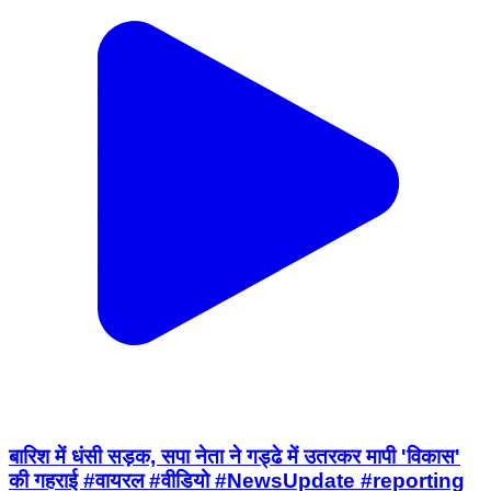
बारिश में धंसी सड़क, सपा नेता ने गड्ढे में उतरकर मापी 'विकास'
की गहराई #वायरल #वीडियो #NewsUpdate #reporting