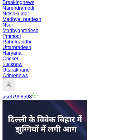
Breakingnews
Narendramodi
Nitishkumar
Madhya_pradesh
Nsui
Madhyapradesh
Pmmodi
Rahulgandhi
Uttarpradesh
Haryana
Cricket
Lucknow
Uttarakhand
Crimenews
usr37998598