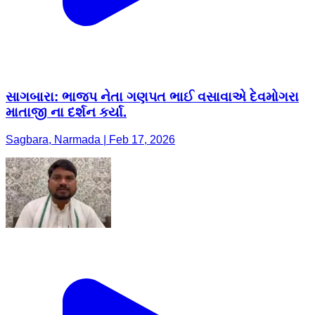
સાગબારા: ભાજપ નેતા ગણપત ભાઈ વસાવાએ દેવમોગરા
માતાજી ના દર્શન કર્યા.
Sagbara, Narmada | Feb 17, 2026