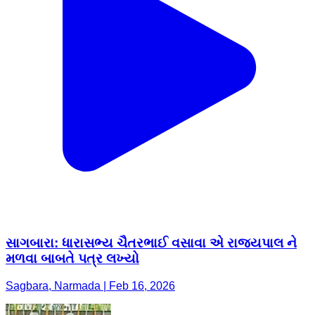
સાગબારા: ધારાસભ્ય ચૈતરભાઈ વસાવા એ રાજ્યપાલ ને
મળવા બાબતે પત્ર લખ્યો
Sagbara, Narmada | Feb 16, 2026