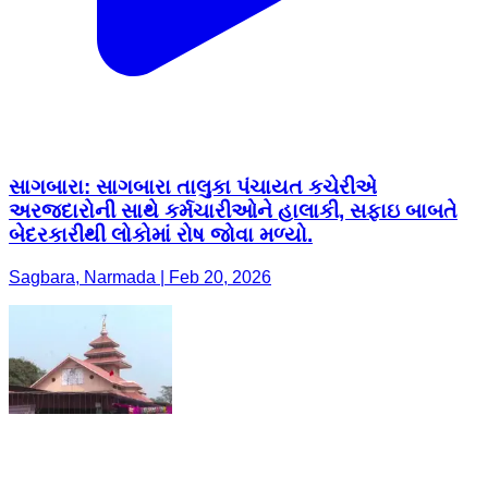
સાગબારા: સાગબારા તાલુકા પંચાયત કચેરીએ
અરજદારોની સાથે કર્મચારીઓને હાલાકી, સફાઇ બાબતે
બેદરકારીથી લોકોમાં રોષ જોવા મળ્યો.
Sagbara, Narmada | Feb 20, 2026