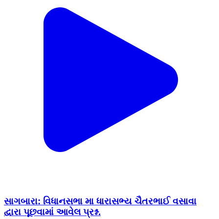
સાગબારા: વિધાનસભા મા ધારાસભ્ય ચૈતરભાઈ વસાવા
દ્વારા પૂછવામાં આવેલ પ્રશ્ન.