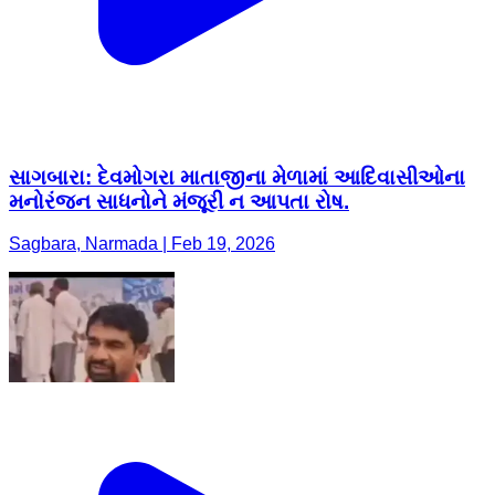
સાગબારા: દેવમોગરા માતાજીના મેળામાં આદિવાસીઓના
મનોરંજન સાધનોને મંજૂરી ન આપતા રોષ.
Sagbara, Narmada | Feb 19, 2026