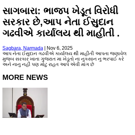
સાગબારા: ભાજપ ખેડૂત વિરોધી
સરકાર છે,આપ નેતા ઈસુદાન
ગઢવીએ કાર્યાલય થી માહીતી .
Sagbara, Narmada
|
Nov 6, 2025
આપ નેતા ઈસુદાન ગઢવીએ કાર્યાલય થી માહીતી આપતા જણાવેલ
મુજબ સરકાર ખાતા ગુજરાત મા ખેડૂતો ના નુકસાન નુ ભરપાઈ કરે
અને નાનુ નહી પણ મોટુ રાહત આપે એવી માંગ છે
MORE NEWS