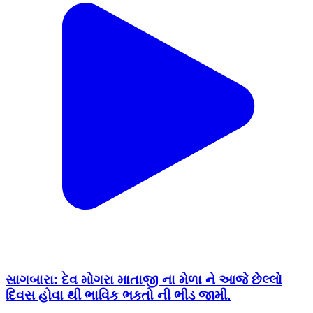
સાગબારા: દેવ મોગરા માતાજી ના મેળા ને આજે છેલ્લો
દિવસ હોવા થી ભાવિક ભક્તો ની ભીડ જામી.