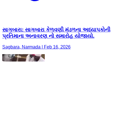
સાગબારા: સાગબારા કેળવણી મંડળના અધ્યાપકોની
પ્રતિમાના અનાવરણ નો સમારોહ યોજાયો.
Sagbara, Narmada | Feb 16, 2026