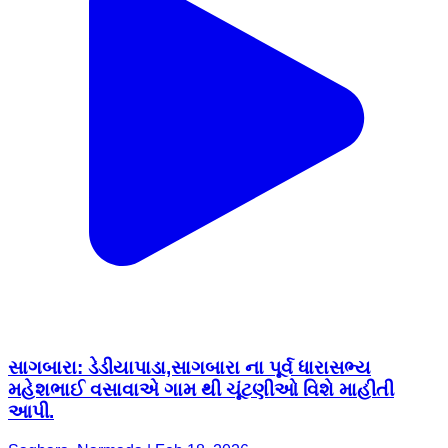
સાગબારા: ડેડીયાપાડા,સાગબારા ના પૂર્વ ધારાસભ્ય
મહેશભાઈ વસાવાએ ગામ થી ચૂંટણીઓ વિશે માહીતી
આપી.