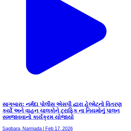
સાગબારા: નર્મદા પોલીસ એસપી દ્વારા હેલ્મેટનો વિતરણ
કર્યો અને વાહન ચાલકોને ટ્રાફિક ના નિયમોનું પાલન
સમજાવવાનો કાર્યક્રમ યોજાયો
Sagbara, Narmada | Feb 17, 2026