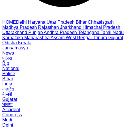
HOME
Delhi
Haryana
Uttar Pradesh
Bihar
Chhattisgarh
Madhya Pradesh
Rajasthan
Jharkhand
Himachal Pradesh
Uttarakhand
Punjab
Andhra Pradesh
Telangana
Tamil Nadu
Karnataka
Maharashtra
Assam
West Bengal
Tripura
Gujarat
Odisha
Kerala
Jansamasya
News
पुलिस
Bjp
National
Police
Bihar
India
कांग्रेस
बीजेपी
Gujarat
भाजपा
Accident
Congress
Modi
Delhi