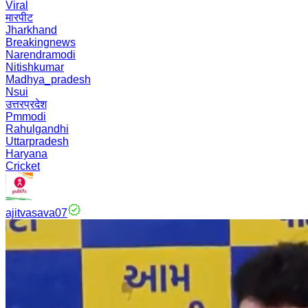
Viral
मारपीट
Jharkhand
Breakingnews
Narendramodi
Nitishkumar
Madhya_pradesh
Nsui
उत्तरप्रदेश
Pmmodi
Rahulgandhi
Uttarpradesh
Haryana
Cricket
ajitvasava07