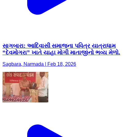
સાગબારા: આદિવાસી સમાજના પવિત્ર યાત્રાધામ
“દેવમોગરા” ખાતે યાહા મોગી માતાજીનો ભવ્ય મેળો.
Sagbara, Narmada | Feb 18, 2026