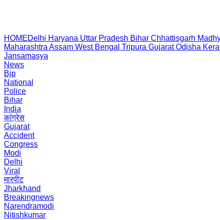
HOME
Delhi
Haryana
Uttar Pradesh
Bihar
Chhattisgarh
Madhy
Maharashtra
Assam
West Bengal
Tripura
Gujarat
Odisha
Kera
Jansamasya
News
Bjp
National
Police
Bihar
India
कांग्रेस
Gujarat
Accident
Congress
Modi
Delhi
Viral
मारपीट
Jharkhand
Breakingnews
Narendramodi
Nitishkumar