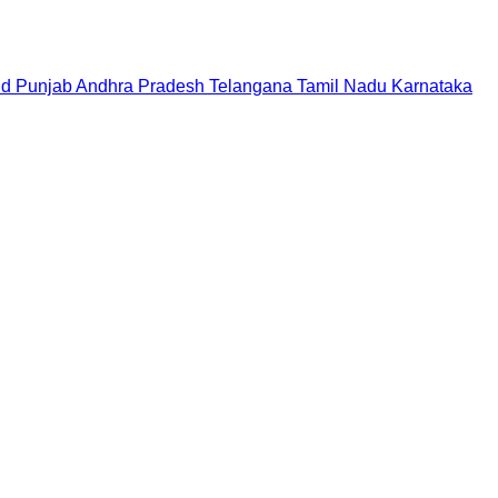
nd
Punjab
Andhra Pradesh
Telangana
Tamil Nadu
Karnataka