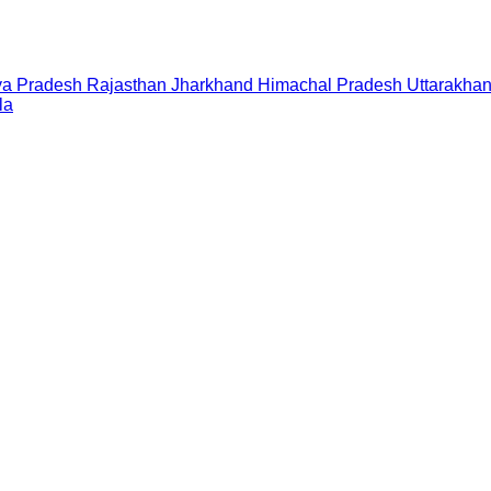
a Pradesh
Rajasthan
Jharkhand
Himachal Pradesh
Uttarakha
la