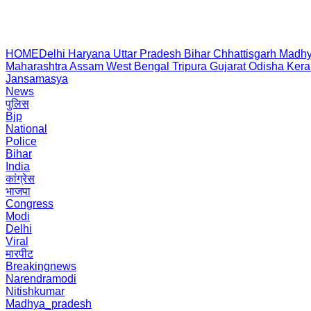
HOME
Delhi
Haryana
Uttar Pradesh
Bihar
Chhattisgarh
Madhy
Maharashtra
Assam
West Bengal
Tripura
Gujarat
Odisha
Kera
Jansamasya
News
पुलिस
Bjp
National
Police
Bihar
India
कांग्रेस
भाजपा
Congress
Modi
Delhi
Viral
मारपीट
Breakingnews
Narendramodi
Nitishkumar
Madhya_pradesh