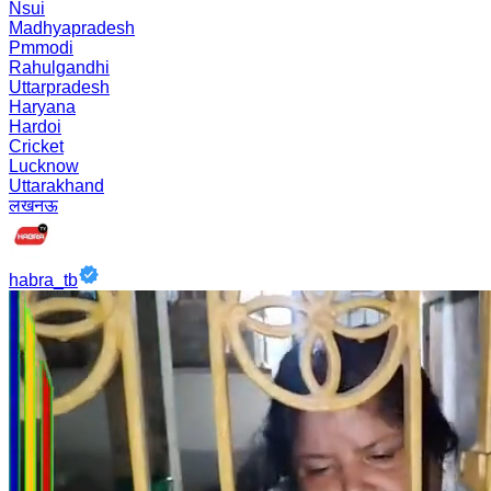
Nsui
Madhyapradesh
Pmmodi
Rahulgandhi
Uttarpradesh
Haryana
Hardoi
Cricket
Lucknow
Uttarakhand
लखनऊ
habra_tb