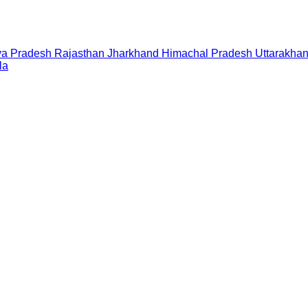
a Pradesh
Rajasthan
Jharkhand
Himachal Pradesh
Uttarakha
la