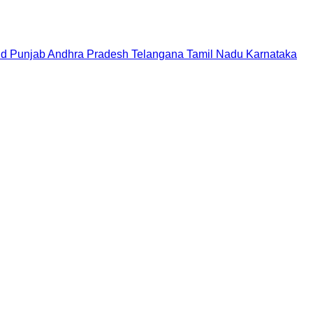
nd
Punjab
Andhra Pradesh
Telangana
Tamil Nadu
Karnataka