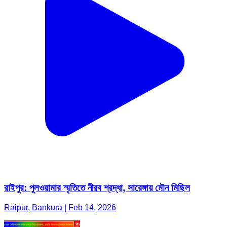
রাইপুর: পুলওয়ামার স্মৃতিতে নীরব শ্রদ্ধা, সারেঙ্গায় মৌন মিছিল
Raipur, Bankura | Feb 14, 2026