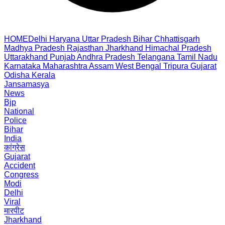
HOME
Delhi
Haryana
Uttar Pradesh
Bihar
Chhattisgarh
Madhya Pradesh
Rajasthan
Jharkhand
Himachal Pradesh
Uttarakhand
Punjab
Andhra Pradesh
Telangana
Tamil Nadu
Karnataka
Maharashtra
Assam
West Bengal
Tripura
Gujarat
Odisha
Kerala
Jansamasya
News
Bjp
National
Police
Bihar
India
कांग्रेस
Gujarat
Accident
Congress
Modi
Delhi
Viral
मारपीट
Jharkhand