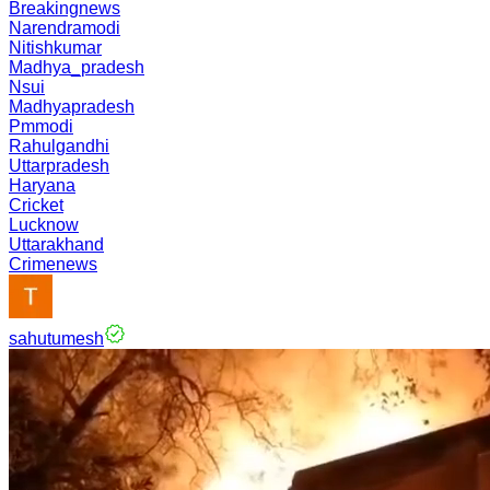
Breakingnews
Narendramodi
Nitishkumar
Madhya_pradesh
Nsui
Madhyapradesh
Pmmodi
Rahulgandhi
Uttarpradesh
Haryana
Cricket
Lucknow
Uttarakhand
Crimenews
sahutumesh