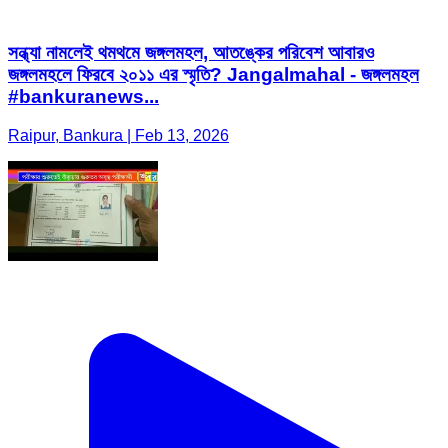
সন্ধ্যা নামলেই থমথমে জঙ্গলমহল, আতঙ্কের পরিবেশ আবারও
জঙ্গলমহলে ফিরবে ২০১১ এর স্মৃতি? Jangalmahal - জঙ্গলমহল
#bankuranews...
Raipur, Bankura | Feb 13, 2026