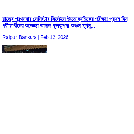
রাজ্যে প্রথমবার সেমিস্টার সিস্টেমে উচ্চমাধ্যমিকের পরীক্ষা! প্রথম দিন
পরীক্ষার্থীদের শুভেচ্ছা জানাল ফুলকুশমা অঞ্চল তৃণমূ...
Raipur, Bankura | Feb 12, 2026