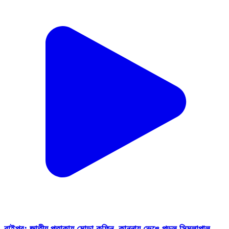
রাইপুর: জাতীয় পতাকায় মোড়া কফিন, কান্নায় ভেঙে পড়ল সিমলাপাল