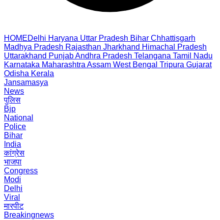
HOME
Delhi
Haryana
Uttar Pradesh
Bihar
Chhattisgarh
Madhya Pradesh
Rajasthan
Jharkhand
Himachal Pradesh
Uttarakhand
Punjab
Andhra Pradesh
Telangana
Tamil Nadu
Karnataka
Maharashtra
Assam
West Bengal
Tripura
Gujarat
Odisha
Kerala
Jansamasya
News
पुलिस
Bjp
National
Police
Bihar
India
कांग्रेस
भाजपा
Congress
Modi
Delhi
Viral
मारपीट
Breakingnews