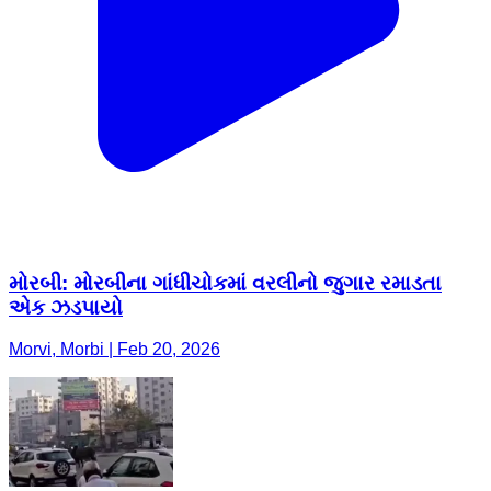
મોરબી: મોરબીના ગાંધીચોકમાં વરલીનો જુગાર રમાડતા
એક ઝડપાયો
Morvi, Morbi | Feb 20, 2026