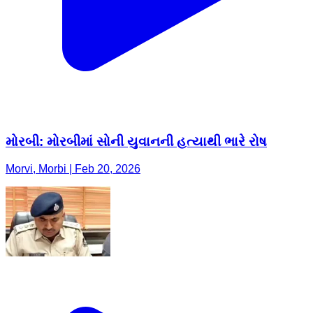
મોરબી: મોરબીમાં સોની યુવાનની હત્યાથી ભારે રોષ
Morvi, Morbi | Feb 20, 2026