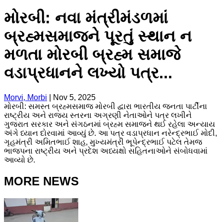
મોરબી: નવા મંત્રીમંડળમાં
બ્રહ્મસમાજને પૂરતું સ્થાન ન
મળતા મોરબી બ્રહ્મ સમાજે
વડાપ્રધાનને લખ્યો પત્ર...
Morvi, Morbi
|
Nov 5, 2025
મોરબી: સમસ્ત બ્રહ્મસમાજ મોરબી દ્વારા ભારતીય જનતા પાર્ટીના
રાષ્ટ્રીય અને રાજ્ય સ્તરના અગ્રણી નેતાઓને પત્ર લખીને
ગુજરાત સરકાર અને સંગઠનમાં બ્રહ્મ સમાજને થઈ રહેલા અન્યાય
અંગે ધ્યાન દોરવામાં આવ્યું છે. આ પત્ર વડાપ્રધાન નરેન્દ્રભાઈ મોદી,
ગૃહમંત્રી અમિતભાઈ શાહ, મુખ્યમંત્રી ભૂપેન્દ્રભાઈ પટેલ તેમજ
ભાજપના રાષ્ટ્રીય અને પ્રદેશ અધ્યક્ષો સહિતનાઓને સંબોધવામાં
આવ્યો છે.
MORE NEWS