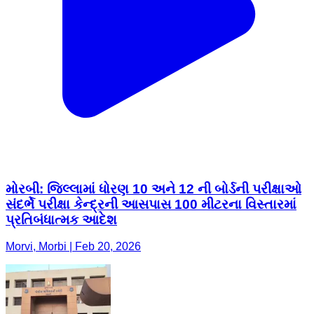
મોરબી: જિલ્લામાં ધોરણ 10 અને 12 ની બોર્ડની પરીક્ષાઓ
સંદર્ભે પરીક્ષા કેન્દ્રની આસપાસ 100 મીટરના વિસ્તારમાં
પ્રતિબંધાત્મક આદેશ
Morvi, Morbi | Feb 20, 2026