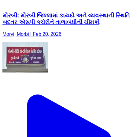
મોરબી: મોરબી જિલ્લામાં કાયદો અને વ્યવસ્થાની સ્થિતિ
બદતર એસપી કચેરીને તાળાબંધીની ચીમકી
Morvi, Morbi | Feb 20, 2026