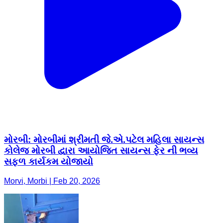
મોરબી: મોરબીમાં શ્રીમતી જે.એ.પટેલ મહિલા સાયન્સ
કોલેજ મોરબી દ્વારા આયોજિત સાયન્સ ફેર ની ભવ્ય
સફળ કાર્યકમ યોજાયો
Morvi, Morbi | Feb 20, 2026