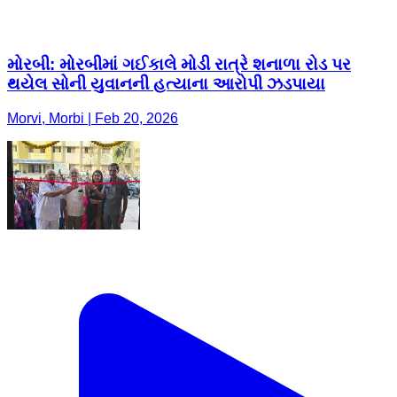
મોરબી: મોરબીમાં ગઈકાલે મોડી રાત્રે શનાળા રોડ પર
થયેલ સોની યુવાનની હત્યાના આરોપી ઝડપાયા
Morvi, Morbi | Feb 20, 2026