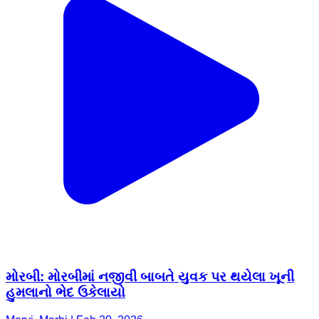
મોરબી: મોરબીમાં નજીવી બાબતે યુવક પર થયેલા ખૂની
હુમલાનો ભેદ ઉકેલાયો