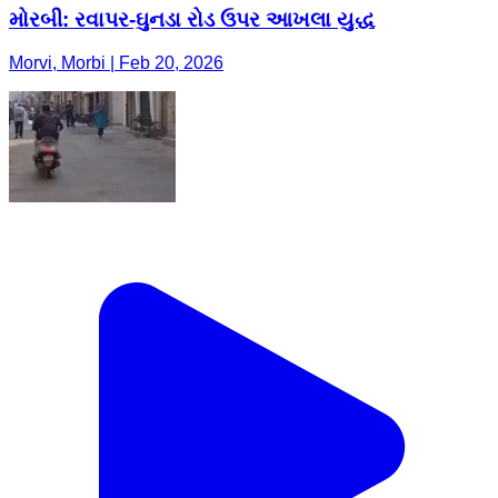
મોરબી: રવાપર-ઘુનડા રોડ ઉપર આખલા યુદ્ધ
Morvi, Morbi | Feb 20, 2026