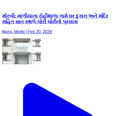
મોરબી: માળીયાના રોહીશાળા ગામે ઘર દુકાન અને મંદિર
સહિત સાત સ્થળે ચોરી ચોરીનો પ્રયાસ
Morvi, Morbi | Feb 20, 2026