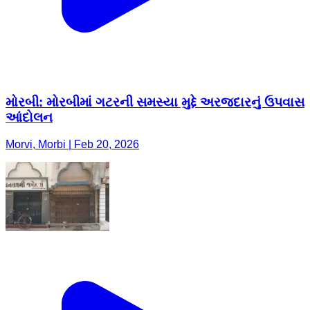
મોરબી: મોરબીમાં ગટરની સમસ્યા મુદ્દે અરજદારનું ઉપવાસ
આંદોલન
Morvi, Morbi | Feb 20, 2026