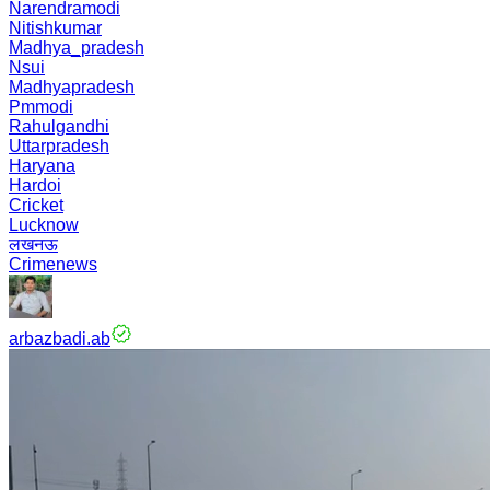
Narendramodi
Nitishkumar
Madhya_pradesh
Nsui
Madhyapradesh
Pmmodi
Rahulgandhi
Uttarpradesh
Haryana
Hardoi
Cricket
Lucknow
लखनऊ
Crimenews
arbazbadi.ab