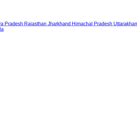
a Pradesh
Rajasthan
Jharkhand
Himachal Pradesh
Uttarakha
la