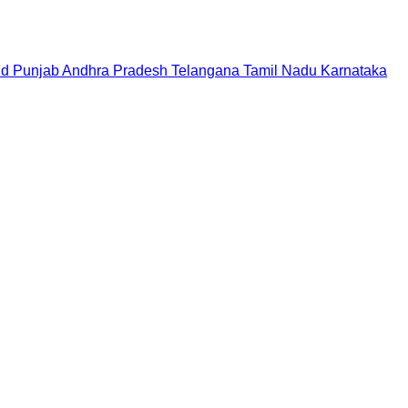
nd
Punjab
Andhra Pradesh
Telangana
Tamil Nadu
Karnataka