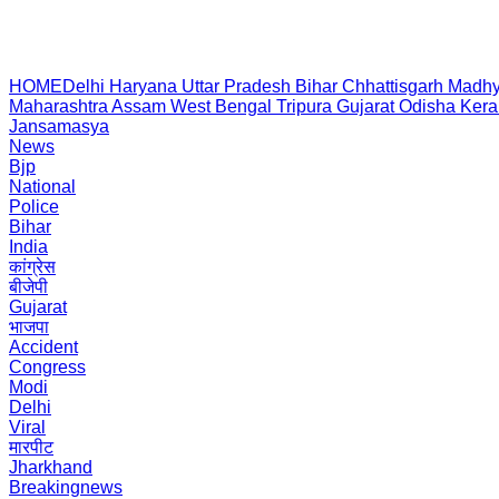
HOME
Delhi
Haryana
Uttar Pradesh
Bihar
Chhattisgarh
Madhy
Maharashtra
Assam
West Bengal
Tripura
Gujarat
Odisha
Kera
Jansamasya
News
Bjp
National
Police
Bihar
India
कांग्रेस
बीजेपी
Gujarat
भाजपा
Accident
Congress
Modi
Delhi
Viral
मारपीट
Jharkhand
Breakingnews