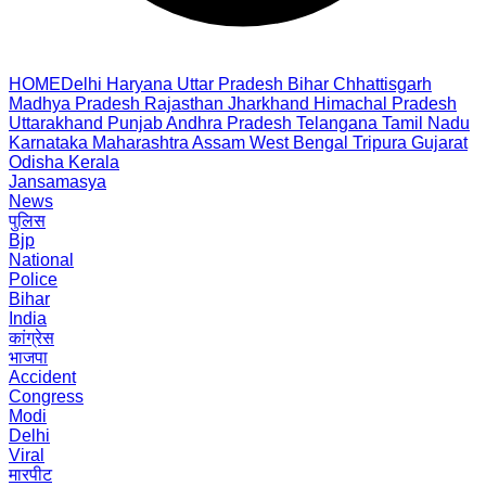
HOME
Delhi
Haryana
Uttar Pradesh
Bihar
Chhattisgarh
Madhya Pradesh
Rajasthan
Jharkhand
Himachal Pradesh
Uttarakhand
Punjab
Andhra Pradesh
Telangana
Tamil Nadu
Karnataka
Maharashtra
Assam
West Bengal
Tripura
Gujarat
Odisha
Kerala
Jansamasya
News
पुलिस
Bjp
National
Police
Bihar
India
कांग्रेस
भाजपा
Accident
Congress
Modi
Delhi
Viral
मारपीट