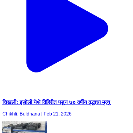
चिखली: इसोली येथे विहिरीत पडून ७० वर्षीय वृद्धाचा मृत्यू
Chikhli, Buldhana | Feb 21, 2026