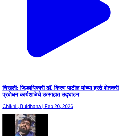
चिखली: जिल्हाधिकारी डॉ. किरण पाटील यांच्या हस्ते शेतकरी
प्रबोधन कार्यशाळेचे उत्साहात उद्घाटन
Chikhli, Buldhana | Feb 20, 2026