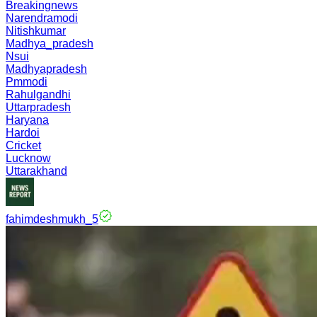
Breakingnews
Narendramodi
Nitishkumar
Madhya_pradesh
Nsui
Madhyapradesh
Pmmodi
Rahulgandhi
Uttarpradesh
Haryana
Hardoi
Cricket
Lucknow
Uttarakhand
fahimdeshmukh_5