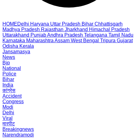
HOME
Delhi
Haryana
Uttar Pradesh
Bihar
Chhattisgarh
Madhya Pradesh
Rajasthan
Jharkhand
Himachal Pradesh
Uttarakhand
Punjab
Andhra Pradesh
Telangana
Tamil Nadu
Karnataka
Maharashtra
Assam
West Bengal
Tripura
Gujarat
Odisha
Kerala
Jansamasya
News
Bjp
National
Police
Bihar
India
कांग्रेस
Accident
Congress
Modi
Delhi
Viral
मारपीट
Breakingnews
Narendramodi