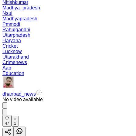
Nitishkumar
Madhya_pradesh
Nsui
Madhyapradesh
Pmmodi
Rahulgandhi
Uttarpradesh
Haryana
Cricket
Lucknow
Uttarakhand
Crimenews
Aap
Education
dhanbad_news
No video available
47
1