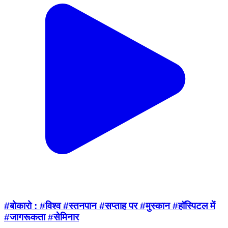
#बोकारो : #विश्व #स्तनपान #सप्ताह पर #मुस्कान #हॉस्पिटल में
#जागरूकता #सेमिनार