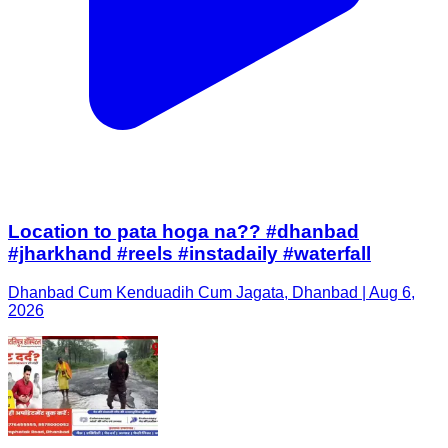
Location to pata hoga na?? #dhanbad
#jharkhand #reels #instadaily #waterfall
Dhanbad Cum Kenduadih Cum Jagata, Dhanbad | Aug 6,
2026