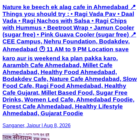
Nature ke beech ek alag cafe in Ahmedabad 📍
Things you should try : • Ragi Vada Pav • Daal
Vada • Ragi Nachos with Salsa • Ragi Chips
with Hummus • Beetroot Wrap • Jamun Cooler
(sugar free) • Pink Guava Cooler (sugar free) 📍
CEE Campus, Nehru Foundation, Bodakdev,
Ahmedabad 🕐 11 AM to 9 PM Location save
karo aur is weekend ka plan pakka karo.
Aarambh Cafe Ahmedabad, Millet Cafe
Ahmedabad, Healthy Food Ahmedabad,
Bodakdev Cafe, Nature Cafe Ahmedabad, Slow
Food Cafe, Ragi Food Ahmedabad, Healthy
Cafe Gujarat, Millet Based Food, Sugar Free
Drinks, Women Led Cafe, Ahmedabad Foodie,
Forest Cafe Ahmedabad, Healthy Lifestyle
Ahmedabad, Gujarat Foodie
Sanganer, Jaipur | Aug 8, 2026