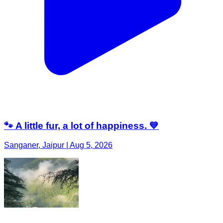
🐾 A little fur, a lot of happiness. 💙
Sanganer, Jaipur | Aug 5, 2026