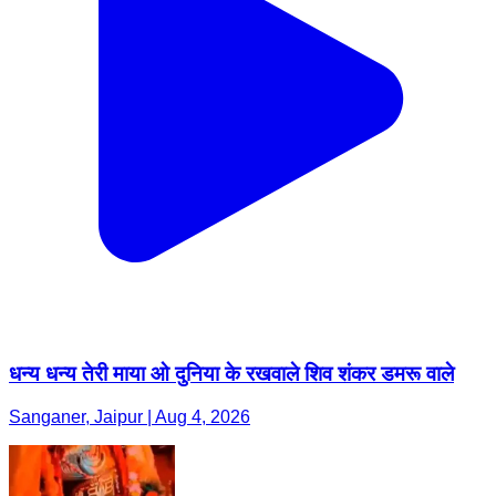
धन्य धन्य तेरी माया ओ दुनिया के रखवाले शिव शंकर डमरू वाले
Sanganer, Jaipur | Aug 4, 2026