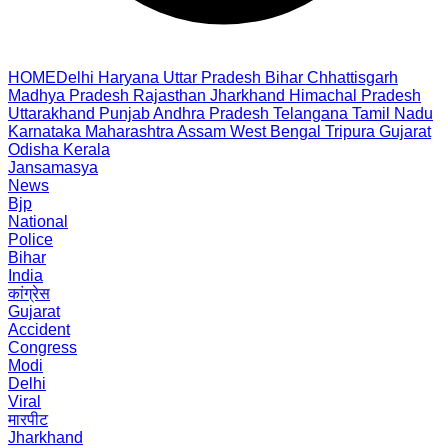
HOME
Delhi
Haryana
Uttar Pradesh
Bihar
Chhattisgarh
Madhya Pradesh
Rajasthan
Jharkhand
Himachal Pradesh
Uttarakhand
Punjab
Andhra Pradesh
Telangana
Tamil Nadu
Karnataka
Maharashtra
Assam
West Bengal
Tripura
Gujarat
Odisha
Kerala
Jansamasya
News
Bjp
National
Police
Bihar
India
कांग्रेस
Gujarat
Accident
Congress
Modi
Delhi
Viral
मारपीट
Jharkhand