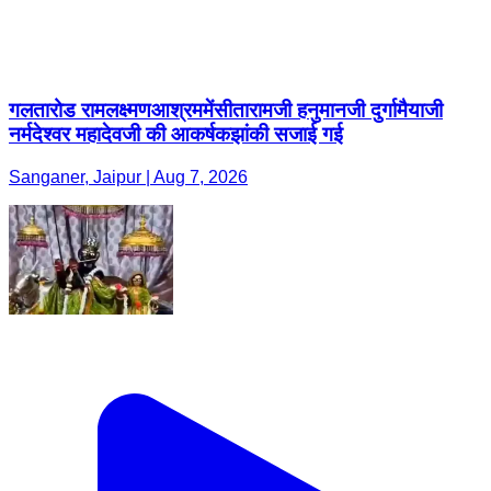
गलतारोड रामलक्ष्मणआश्रममेंसीतारामजी हनुमानजी दुर्गामैयाजी
नर्मदेश्वर महादेवजी की आकर्षकझांकी सजाई गई
Sanganer, Jaipur | Aug 7, 2026