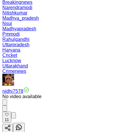
Breakingnews
Narendramodi
Nitishkumar
Madhya_pradesh
Nsui
Madhyapradesh
Pmmodi
Rahulgandhi
Uttarpradesh
Haryana
Cricket
Lucknow
Uttarakhand
Crimenews
nidhi7578
No video available
11