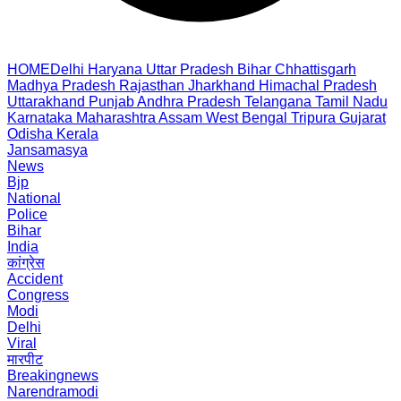
HOME
Delhi
Haryana
Uttar Pradesh
Bihar
Chhattisgarh
Madhya Pradesh
Rajasthan
Jharkhand
Himachal Pradesh
Uttarakhand
Punjab
Andhra Pradesh
Telangana
Tamil Nadu
Karnataka
Maharashtra
Assam
West Bengal
Tripura
Gujarat
Odisha
Kerala
Jansamasya
News
Bjp
National
Police
Bihar
India
कांग्रेस
Accident
Congress
Modi
Delhi
Viral
मारपीट
Breakingnews
Narendramodi