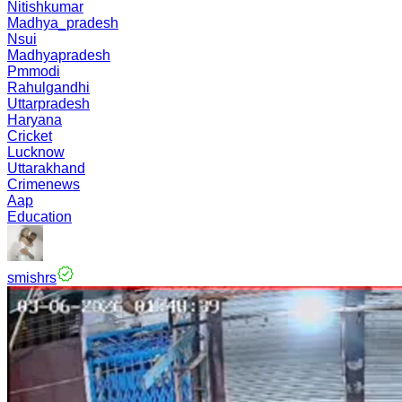
Nitishkumar
Madhya_pradesh
Nsui
Madhyapradesh
Pmmodi
Rahulgandhi
Uttarpradesh
Haryana
Cricket
Lucknow
Uttarakhand
Crimenews
Aap
Education
smishrs