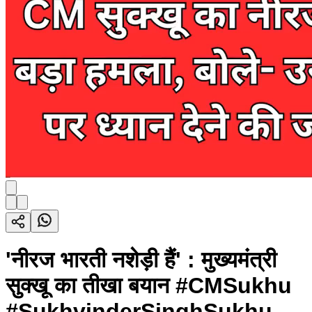
'नीरज भारती नशेड़ी हैं' : मुख्यमंत्री
सुक्खू का तीखा बयान #CMSukhu
#SukhvinderSinghSukhu