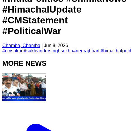
#HimachalUpdate
#CMStatement
#PoliticalWar
Chamba, Chamba
|
Jun 8, 2026
#
cmsukhu
#
sukhvindersinghsukhu
#
neerajbharti
#
himachalpolit
MORE NEWS