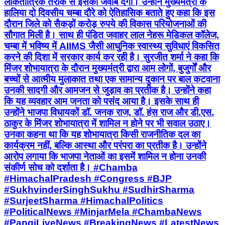
लोकतांत्रिक तरीके से इसका जवाब देगी। उन्होंने मुख्यमंत्री के
हालिया दो दिवसीय चम्बा दौरे को ऐतिहासिक बताते हुए कहा कि इस
दौरान जिले को सैकड़ों करोड़ रुपये की विकास परियोजनाओं की
सौगात मिली है। साथ ही पंडित जवाहर लाल नेहरू मेडिकल कॉलेज,
चम्बा में भविष्य में AIIMS जैसी आधुनिक स्वास्थ्य सुविधाएं विकसित
करने की दिशा में सरकार कार्य कर रही है। सुरजीत शर्मा ने कहा कि
मिंजर शोभायात्रा के दौरान मुख्यमंत्री द्वारा आम लोगों, बुजुर्गों और
बच्चों से आत्मीय मुलाकात तथा एक सामान्य दुकान पर बाल कटवाना
उनकी सादगी और आमजन से जुड़ाव का प्रतीक है। उन्होंने कहा
कि यह व्यवहार आम जनता को पसंद आया है। इसके साथ ही
उन्होंने भाजपा विधायकों डॉ. जनक राज, डॉ. हंस राज और डी.एस.
ठाकुर के मिंजर शोभायात्रा में शामिल न होने पर भी सवाल उठाए।
उनका कहना था कि यह शोभायात्रा किसी राजनीतिक दल का
कार्यक्रम नहीं, बल्कि आस्था और परंपरा का प्रतीक है। उन्होंने
आरोप लगाया कि भाजपा नेताओं का इसमें शामिल न होना उनकी
संकीर्ण सोच को दर्शाता है। #Chamba
#HimachalPradesh #Congress #BJP
#SukhvinderSinghSukhu #SudhirSharma
#SurjeetSharma #HimachalPolitics
#PoliticalNews #MinjarMela #ChambaNews
#PangiLiveNews #BreakingNews #LatestNews