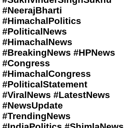
#NeerajBharti
#HimachalPolitics
#PoliticalNews
#HimachalNews
#BreakingNews #HPNews
#Congress
#HimachalCongress
#PoliticalStatement
#ViralNews #LatestNews
#NewsUpdate
#TrendingNews
#IndiaPolitics #ShimlaNews