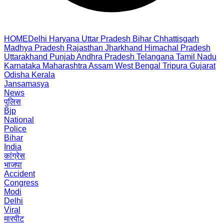
HOME
Delhi
Haryana
Uttar Pradesh
Bihar
Chhattisgarh
Madhya Pradesh
Rajasthan
Jharkhand
Himachal Pradesh
Uttarakhand
Punjab
Andhra Pradesh
Telangana
Tamil Nadu
Karnataka
Maharashtra
Assam
West Bengal
Tripura
Gujarat
Odisha
Kerala
Jansamasya
News
पुलिस
Bjp
National
Police
Bihar
India
कांग्रेस
भाजपा
Accident
Congress
Modi
Delhi
Viral
मारपीट