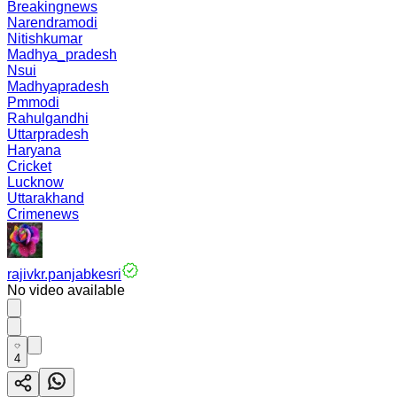
Breakingnews
Narendramodi
Nitishkumar
Madhya_pradesh
Nsui
Madhyapradesh
Pmmodi
Rahulgandhi
Uttarpradesh
Haryana
Cricket
Lucknow
Uttarakhand
Crimenews
rajivkr.panjabkesri
No video available
4