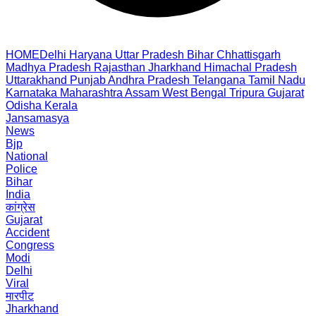
HOME
Delhi
Haryana
Uttar Pradesh
Bihar
Chhattisgarh
Madhya Pradesh
Rajasthan
Jharkhand
Himachal Pradesh
Uttarakhand
Punjab
Andhra Pradesh
Telangana
Tamil Nadu
Karnataka
Maharashtra
Assam
West Bengal
Tripura
Gujarat
Odisha
Kerala
Jansamasya
News
Bjp
National
Police
Bihar
India
कांग्रेस
Gujarat
Accident
Congress
Modi
Delhi
Viral
मारपीट
Jharkhand