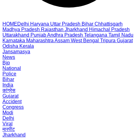
HOME
Delhi
Haryana
Uttar Pradesh
Bihar
Chhattisgarh
Madhya Pradesh
Rajasthan
Jharkhand
Himachal Pradesh
Uttarakhand
Punjab
Andhra Pradesh
Telangana
Tamil Nadu
Karnataka
Maharashtra
Assam
West Bengal
Tripura
Gujarat
Odisha
Kerala
Jansamasya
News
Bjp
National
Police
Bihar
India
कांग्रेस
Gujarat
Accident
Congress
Modi
Delhi
Viral
मारपीट
Jharkhand