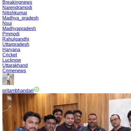
Breakingnews
Narendramodi
Nitishkumar
Madhya_pradesh
Nsui
Madhyapradesh
Pmmodi
Rahulgandhi
Uttarpradesh
Haryana
Cricket
Lucknow
Uttarakhand
Crimenews
pritambhandari