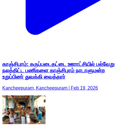
காஞ்சிபுரம்: கருப்படைதட்டை ஊராட்சியில் பல்வேறு
நலத்திட்ட பணிகளை காஞ்சிபுரம் நாடாளுமன்ற
உறுப்பினர் துவக்கி வைத்தார்
Kancheepuram, Kancheepuram | Feb 19, 2026