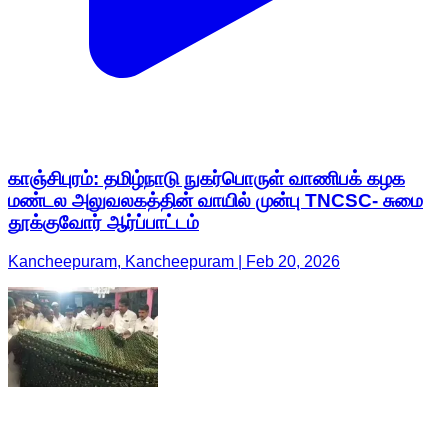
காஞ்சிபுரம்: தமிழ்நாடு நுகர்பொருள் வாணிபக் கழக
மண்டல அலுவலகத்தின் வாயில் முன்பு TNCSC- சுமை
தூக்குவோர் ஆர்ப்பாட்டம்
Kancheepuram, Kancheepuram | Feb 20, 2026