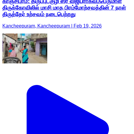
காஞ்சிபுரம்: திருப்புட்குழி ஸ்ரீ விஜயராகவப்பெருமாள்
திருக்கோவிலில் மாசி மாத பிரம்மோற்சவத்தின் 7 நாள்
திருத்தேர் உற்சவம் நடைபெற்றது
Kancheepuram, Kancheepuram | Feb 19, 2026