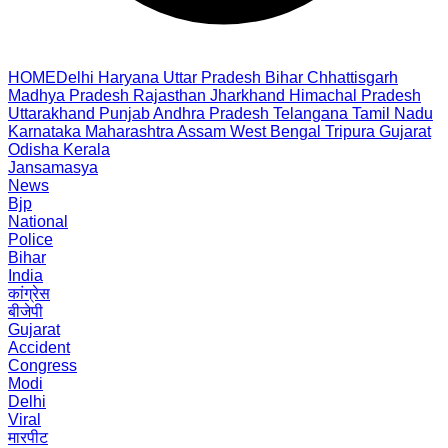
HOME
Delhi
Haryana
Uttar Pradesh
Bihar
Chhattisgarh
Madhya Pradesh
Rajasthan
Jharkhand
Himachal Pradesh
Uttarakhand
Punjab
Andhra Pradesh
Telangana
Tamil Nadu
Karnataka
Maharashtra
Assam
West Bengal
Tripura
Gujarat
Odisha
Kerala
Jansamasya
News
Bjp
National
Police
Bihar
India
कांग्रेस
बीजेपी
Gujarat
Accident
Congress
Modi
Delhi
Viral
मारपीट