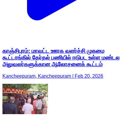
காஞ்சிபுரம்: மாவட்ட ஊரக வளர்ச்சி முகமை
கூட்டரங்கில் தேர்தல் பணியில் ஈடுபட உள்ள மண்டல
அலுவலர்களுக்கான ஆலோசனைக் கூட்டம்
Kancheepuram, Kancheepuram | Feb 20, 2026