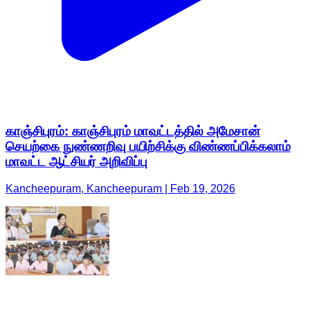
காஞ்சிபுரம்: காஞ்சிபுரம் மாவட்டத்தில் அமேசான்
செயற்கை நுண்ணறிவு பயிற்சிக்கு விண்ணப்பிக்கலாம்
மாவட்ட ஆட்சியர் அறிவிப்பு
Kancheepuram, Kancheepuram | Feb 19, 2026