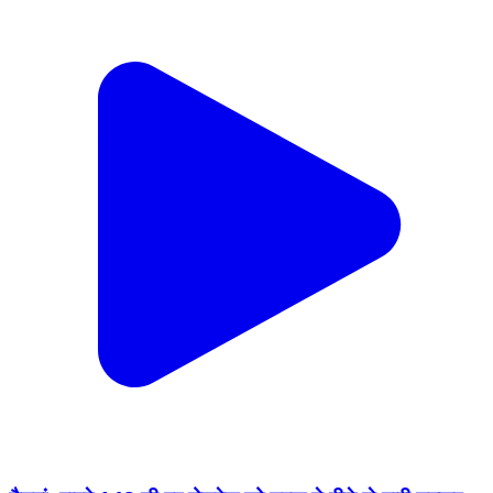
नैनवां: हाइवे 148 डी पर रोडवेज को ट्रक ने पीछे से मारी टक्कर,
बड़ा हादसा टला
Nainwa, Bundi | Feb 16, 2026