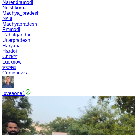
Narendramodi
Nitishkumar
Madhya_pradesh
Nsui
Madhyapradesh
Pmmodi
Rahulgandhi
Uttarpradesh
Haryana
Hardoi
Cricket
Lucknow
लखनऊ
Crimenews
loveaone1