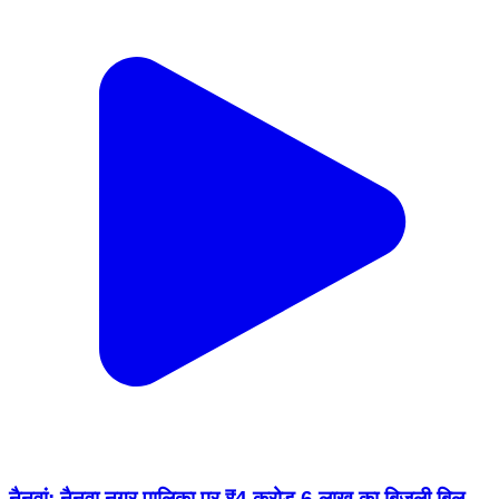
नैनवां: नैनवा नगर पालिका पर ₹4 करोड़ 6 लाख का बिजली बिल