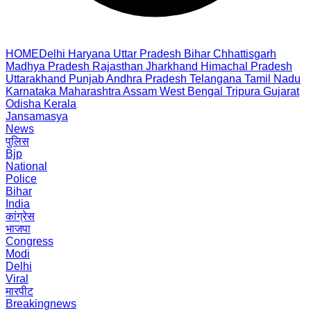
HOME
Delhi
Haryana
Uttar Pradesh
Bihar
Chhattisgarh
Madhya Pradesh
Rajasthan
Jharkhand
Himachal Pradesh
Uttarakhand
Punjab
Andhra Pradesh
Telangana
Tamil Nadu
Karnataka
Maharashtra
Assam
West Bengal
Tripura
Gujarat
Odisha
Kerala
Jansamasya
News
पुलिस
Bjp
National
Police
Bihar
India
कांग्रेस
भाजपा
Congress
Modi
Delhi
Viral
मारपीट
Breakingnews