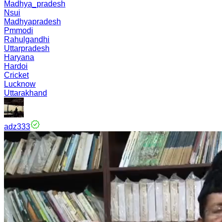
Madhya_pradesh
Nsui
Madhyapradesh
Pmmodi
Rahulgandhi
Uttarpradesh
Haryana
Hardoi
Cricket
Lucknow
Uttarakhand
adz333