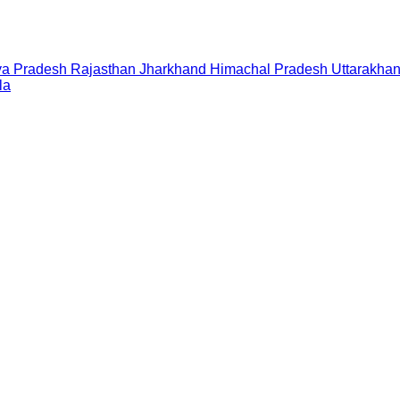
a Pradesh
Rajasthan
Jharkhand
Himachal Pradesh
Uttarakha
la