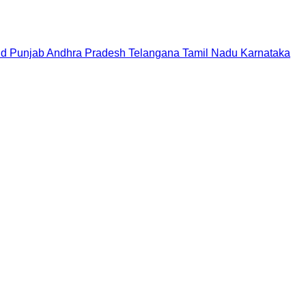
nd
Punjab
Andhra Pradesh
Telangana
Tamil Nadu
Karnataka