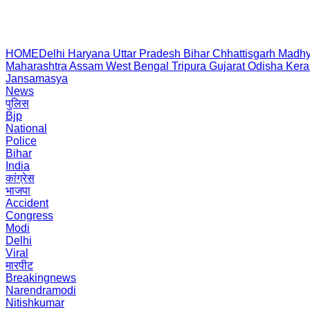
HOME
Delhi
Haryana
Uttar Pradesh
Bihar
Chhattisgarh
Madhy
Maharashtra
Assam
West Bengal
Tripura
Gujarat
Odisha
Kera
Jansamasya
News
पुलिस
Bjp
National
Police
Bihar
India
कांग्रेस
भाजपा
Accident
Congress
Modi
Delhi
Viral
मारपीट
Breakingnews
Narendramodi
Nitishkumar