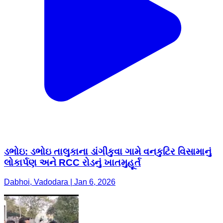
ડભોઇ: ડભોઇ તાલુકાના ડાંગીકુવા ગામે વનકુટિર વિસામાનું
લોકાર્પણ અને RCC રોડનું ખાતમુહૂર્ત
Dabhoi, Vadodara | Jan 6, 2026