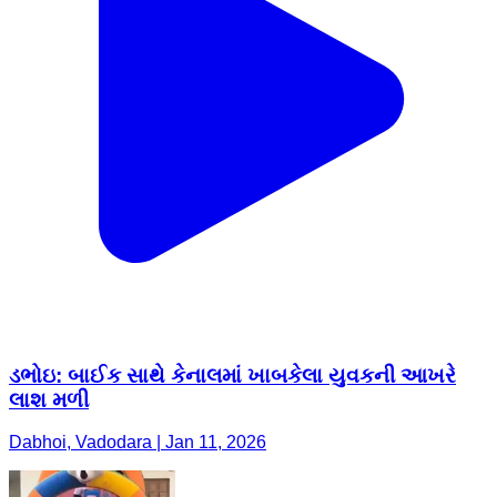
ડભોઇ: બાઈક સાથે કેનાલમાં ખાબકેલા યુવકની આખરે
લાશ મળી
Dabhoi, Vadodara | Jan 11, 2026