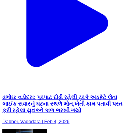
ડભોઇ: વડોદરા: પુરપાટ દોડી રહેલી ટ્રકે અડફેટે લેતા
બાઈક સવારનું ઘટના સ્થળે મોત,ખેતી કામ પતાવી પરત
ફરી રહેલા યુવકને કાળ ભરખી ગયો
Dabhoi, Vadodara | Feb 4, 2026