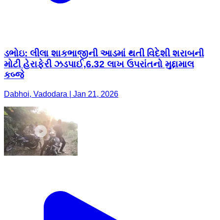
ડભોઇ: લીલા શાકભાજીની આડમાં થતી વિદેશી શરાબની
મોટી હેરાફેરી ઝડપાઈ,6.32 લાખ ઉપરાંતનો મુદ્દામાલ
કબ્જે
Dabhoi, Vadodara | Jan 21, 2026