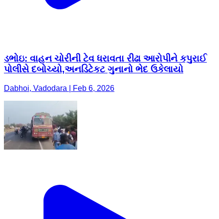
ડભોઇ: વાહન ચોરીની ટેવ ધરાવતા રીઢા આરોપીને કપુરાઈ
પોલીસે દબોચ્યો,અનડિટેકટ ગુનાનો ભેદ ઉકેલાયો
Dabhoi, Vadodara | Feb 6, 2026