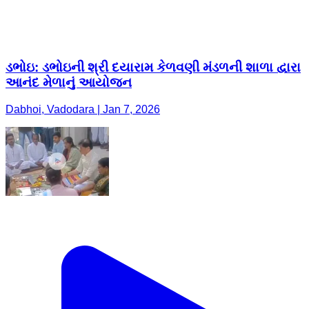
ડભોઇ: ડભોઇની શ્રી દયારામ કેળવણી મંડળની શાળા દ્વારા
આનંદ મેળાનું આયોજન
Dabhoi, Vadodara | Jan 7, 2026