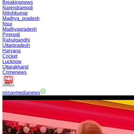
Breakingnews
Narendramodi
Nitishkumar
Madhya_pradesh
Nsui
Madhyapradesh
Pmmodi
Rahulgandhi
Uttarpradesh
Haryana
Cricket
Lucknow
Uttarakhand
Crimenews
nirnaymedianews