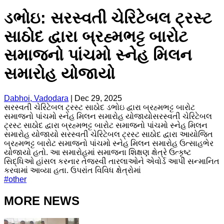
ડભોઇ: સરસ્વતી ચેરિટેબલ ટ્રસ્ટ
સાઠોદ દ્વારા બ્રહ્મભટ્ટ બારોટ
સમાજનો પાંચમો સ્નેહ મિલન
સમારોહ યોજાયો
Dabhoi, Vadodara
|
Dec 29, 2025
સરસ્વતી ચેરિટેબલ ટ્રસ્ટ સાઠોદ ડભોઇ દ્વારા બ્રહ્મભટ્ટ બારોટ
સમાજનો પાંચમો સ્નેહ મિલન સમારોહ યોજાયોસરસ્વતી ચેરિટેબલ
ટ્રસ્ટ સાઠોદ દ્વારા બ્રહ્મભટ્ટ બારોટ સમાજનો પાંચમો સ્નેહ મિલન
સમારોહ યોજાયો સરસ્વતી ચેરિટેબલ ટ્રસ્ટ સાઠોદ દ્વારા આયોજિત
બ્રહ્મભટ્ટ બારોટ સમાજનો પાંચમો સ્નેહ મિલન સમારોહ ઉત્સાહભેર
યોજાયો હતો. આ સમારોહમાં સમાજના શિક્ષણ ક્ષેત્રે ઉત્કૃષ્ટ
સિદ્ધિઓ હાંસલ કરનાર તેજસ્વી તારલાઓને એવોર્ડ આપી સન્માનિત
કરવામાં આવ્યા હતા. ઉપરાંત વિવિધ ક્ષેત્રોમાં
#
other
MORE NEWS