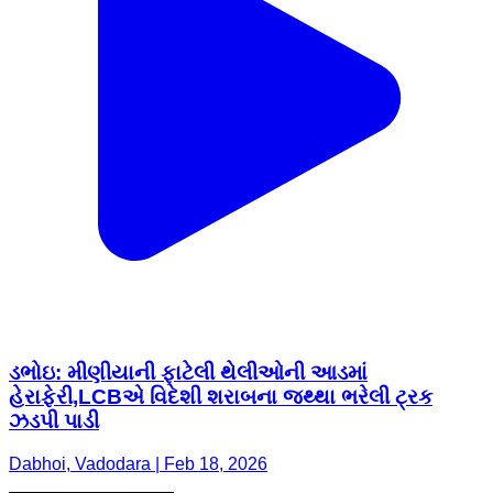
ડભોઇ: મીણીયાની ફાટેલી થેલીઓની આડમાં
હેરાફેરી,LCBએ વિદેશી શરાબના જથ્થા ભરેલી ટ્રક
ઝડપી પાડી
Dabhoi, Vadodara | Feb 18, 2026