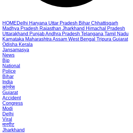
HOME
Delhi
Haryana
Uttar Pradesh
Bihar
Chhattisgarh
Madhya Pradesh
Rajasthan
Jharkhand
Himachal Pradesh
Uttarakhand
Punjab
Andhra Pradesh
Telangana
Tamil Nadu
Karnataka
Maharashtra
Assam
West Bengal
Tripura
Gujarat
Odisha
Kerala
Jansamasya
News
Bjp
National
Police
Bihar
India
कांग्रेस
Gujarat
Accident
Congress
Modi
Delhi
Viral
मारपीट
Jharkhand