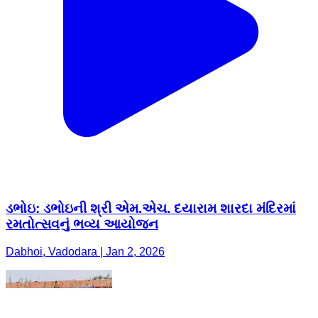
ડભોઇ: ડભોઇની શ્રી એમ.એચ. દયારામ શારદા મંદિરમાં
રમતોત્સવનું ભવ્ય આયોજન
Dabhoi, Vadodara | Jan 2, 2026