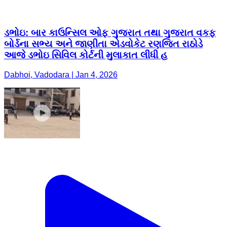
ડભોઇ: બાર કાઉન્સિલ ઓફ ગુજરાત તથા ગુજરાત વકફ
બોર્ડના સભ્ય અને જાણીતા એડવોકેટ રણજિત રાઠોડે
આજે ડભોઇ સિવિલ કોર્ટની મુલાકાત લીધી હ
Dabhoi, Vadodara | Jan 4, 2026