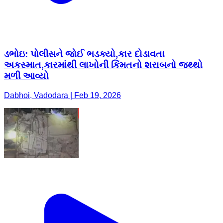
ડભોઇ: પોલીસને જોઈ ભડક્યો,કાર દોડાવતા
અકસ્માત,કારમાંથી લાખોની કિંમતનો શરાબનો જથ્થો
મળી આવ્યો
Dabhoi, Vadodara | Feb 19, 2026