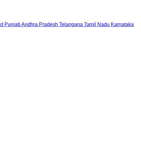
nd
Punjab
Andhra Pradesh
Telangana
Tamil Nadu
Karnataka