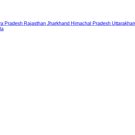
a Pradesh
Rajasthan
Jharkhand
Himachal Pradesh
Uttarakha
la