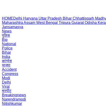
HOME
Delhi
Haryana
Uttar Pradesh
Bihar
Chhattisgarh
Madhy
Maharashtra
Assam
West Bengal
Tripura
Gujarat
Odisha
Kera
Jansamasya
News
पुलिस
Bjp
National
Police
Bihar
India
कांग्रेस
भाजपा
Accident
Congress
Modi
Delhi
Viral
मारपीट
Breakingnews
Narendramodi
Nitishkumar