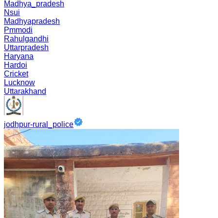
Madhya_pradesh
Nsui
Madhyapradesh
Pmmodi
Rahulgandhi
Uttarpradesh
Haryana
Hardoi
Cricket
Lucknow
Uttarakhand
jodhpur-rural_police