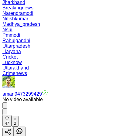
Jharkhand
Breakingnews
Narendramodi
Nitishkumar
Madhya_pradesh
Nsui
Pmmodi
Rahulgandhi
Uttarpradesh
Haryana
Cricket
Lucknow
Uttarakhand
Crimenews
aman9473299429
No video available
47
2