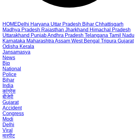
HOME
Delhi
Haryana
Uttar Pradesh
Bihar
Chhattisgarh
Madhya Pradesh
Rajasthan
Jharkhand
Himachal Pradesh
Uttarakhand
Punjab
Andhra Pradesh
Telangana
Tamil Nadu
Karnataka
Maharashtra
Assam
West Bengal
Tripura
Gujarat
Odisha
Kerala
Jansamasya
News
Bjp
National
Police
Bihar
India
कांग्रेस
बीजेपी
Gujarat
Accident
Congress
Modi
Delhi
Viral
मारपीट