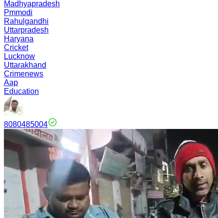
Madhyapradesh
Pmmodi
Rahulgandhi
Uttarpradesh
Haryana
Cricket
Lucknow
Uttarakhand
Crimenews
Aap
Education
8080485004