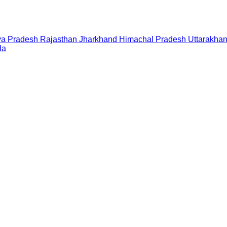
a Pradesh
Rajasthan
Jharkhand
Himachal Pradesh
Uttarakha
la