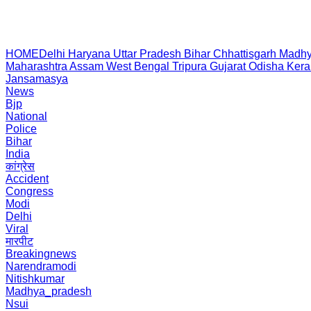
HOME
Delhi
Haryana
Uttar Pradesh
Bihar
Chhattisgarh
Madhy
Maharashtra
Assam
West Bengal
Tripura
Gujarat
Odisha
Kera
Jansamasya
News
Bjp
National
Police
Bihar
India
कांग्रेस
Accident
Congress
Modi
Delhi
Viral
मारपीट
Breakingnews
Narendramodi
Nitishkumar
Madhya_pradesh
Nsui