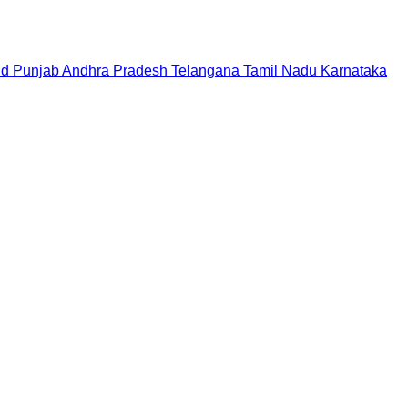
nd
Punjab
Andhra Pradesh
Telangana
Tamil Nadu
Karnataka