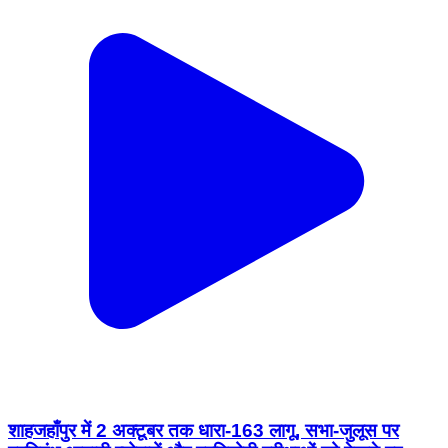
शाहजहाँपुर में 2 अक्टूबर तक धारा-163 लागू, सभा-जुलूस पर