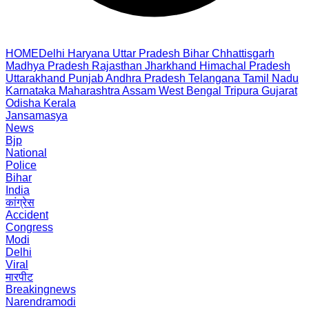
HOME
Delhi
Haryana
Uttar Pradesh
Bihar
Chhattisgarh
Madhya Pradesh
Rajasthan
Jharkhand
Himachal Pradesh
Uttarakhand
Punjab
Andhra Pradesh
Telangana
Tamil Nadu
Karnataka
Maharashtra
Assam
West Bengal
Tripura
Gujarat
Odisha
Kerala
Jansamasya
News
Bjp
National
Police
Bihar
India
कांग्रेस
Accident
Congress
Modi
Delhi
Viral
मारपीट
Breakingnews
Narendramodi