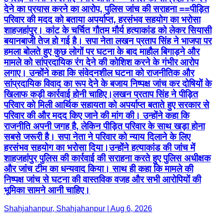
देने का प्रयास करने का आरोप, पुलिस जांच की सराहना ==पीड़ित
परिवार की मदद को बताया अपर्याप्त, हरसंभव सहयोग का भरोसा
शाहजहांपुर। कांट के चर्चित गौतम मौर्य हत्याकांड को लेकर सियासी
बयानबाजी तेज हो गई है। सपा नेता लखन प्रताप सिंह ने भाजपा पर
हमला बोलते हुए कुछ लोगों पर घटना के बाद माहौल बिगाड़ने और
मामले को सांप्रदायिक रंग देने की कोशिश करने के गंभीर आरोप
लगाए। उन्होंने कहा कि संवेदनशील घटना को राजनीतिक और
सांप्रदायिक विवाद का रूप देने के बजाय निष्पक्ष जांच कर दोषियों के
खिलाफ कड़ी कार्रवाई होनी चाहिए।लखन प्रताप सिंह ने पीड़ित
परिवार को मिली आर्थिक सहायता को अपर्याप्त बताते हुए सरकार से
परिवार की और मदद किए जाने की मांग की। उन्होंने कहा कि
राजनीति अपनी जगह है, लेकिन पीड़ित परिवार के साथ खड़ा होना
सबसे जरूरी है। सपा नेता ने परिवार को न्याय दिलाने के लिए
हरसंभव सहयोग का भरोसा दिया।उन्होंने हत्याकांड की जांच में
शाहजहांपुर पुलिस की कार्रवाई की सराहना करते हुए पुलिस अधीक्षक
और जांच टीम का धन्यवाद किया। साथ ही कहा कि मामले की
निष्पक्ष जांच से घटना की वास्तविक वजह और सभी आरोपियों की
भूमिका सामने आनी चाहिए।
Shahjahanpur, Shahjahanpur | Aug 6, 2026