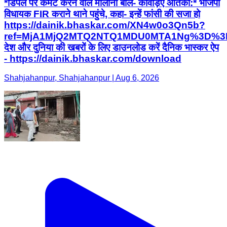
*डिंपल पर कमेंट करने वाले मौलाना बोले- कांवड़िए आतंकी:* भाजपा
विधायक FIR कराने थाने पहुंचे, कहा- इन्हें फांसी की सजा हो
https://dainik.bhaskar.com/XN4w0o3Qn5b?
ref=MjA1MjQ2MTQ2NTQ1MDU0MTA1Ng%3D%3
देश और दुनिया की खबरों के लिए डाउनलोड करें दैनिक भास्कर ऐप
- https://dainik.bhaskar.com/download
Shahjahanpur, Shahjahanpur | Aug 6, 2026