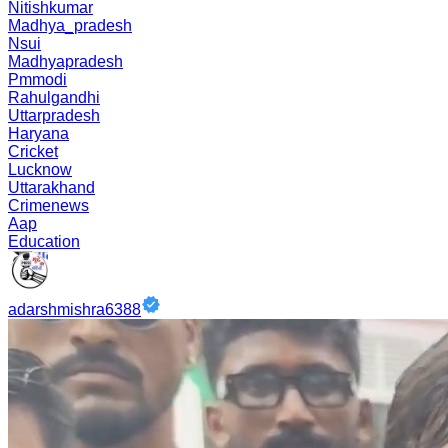
Nitishkumar
Madhya_pradesh
Nsui
Madhyapradesh
Pmmodi
Rahulgandhi
Uttarpradesh
Haryana
Cricket
Lucknow
Uttarakhand
Crimenews
Aap
Education
adarshmishra6388