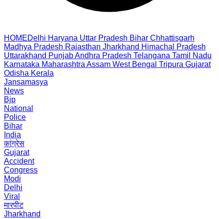
HOME
Delhi
Haryana
Uttar Pradesh
Bihar
Chhattisgarh
Madhya Pradesh
Rajasthan
Jharkhand
Himachal Pradesh
Uttarakhand
Punjab
Andhra Pradesh
Telangana
Tamil Nadu
Karnataka
Maharashtra
Assam
West Bengal
Tripura
Gujarat
Odisha
Kerala
Jansamasya
News
Bjp
National
Police
Bihar
India
कांग्रेस
Gujarat
Accident
Congress
Modi
Delhi
Viral
मारपीट
Jharkhand