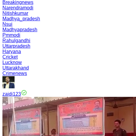
Breakingnews
Narendramodi
Nitishkumar
Madhya_pradesh
Nsui
Madhyapradesh
Pmmodi
Rahulgandhi
Uttarpradesh
Haryana
Cricket
Lucknow
Uttarakhand
Crimenews
zaidi123