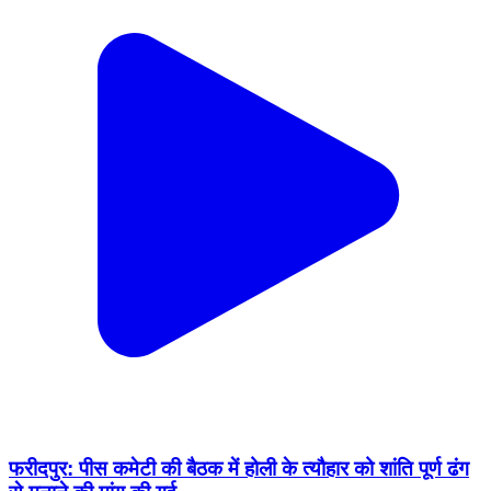
फरीदपुर: पीस कमेटी की बैठक में होली के त्यौहार को शांति पूर्ण ढंग