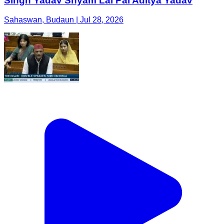
Singh Yadav Shyam Lal Pal Aditya Yadav
Sahaswan, Budaun | Jul 28, 2026