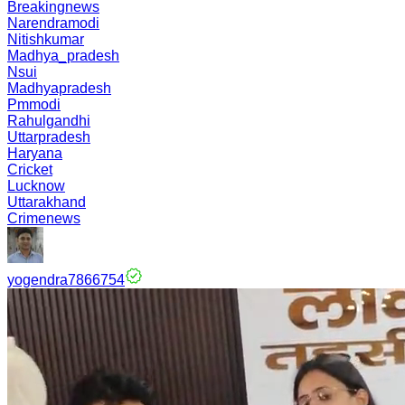
Breakingnews
Narendramodi
Nitishkumar
Madhya_pradesh
Nsui
Madhyapradesh
Pmmodi
Rahulgandhi
Uttarpradesh
Haryana
Cricket
Lucknow
Uttarakhand
Crimenews
yogendra7866754