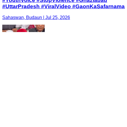
#YouthVoice #StopViolence #Ghaziabad
#UttarPradesh #ViralVideo #GaonKaSafarnama
Sahaswan, Budaun | Jul 25, 2026