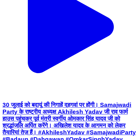
30 जुलाई को बदायूं की निगाहें दहगवां पर होंगी। Samajwadi
Party के राष्ट्रीय अध्यक्ष Akhilesh Yadav जी राव फार्म
हाउस पहुंचकर पूर्व मंत्री स्वर्गीय ओमकार सिंह यादव जी को
श्रद्धांजलि अर्पित करेंगे। अखिलेश यादव के आगमन को लेकर
तैयारियां तेज़ हैं। #AkhileshYadav #SamajwadiParty
#Badaun #Dahgawan #OmkarSinghYadav