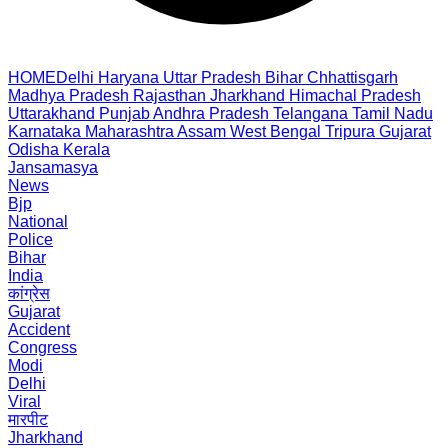
HOME
Delhi
Haryana
Uttar Pradesh
Bihar
Chhattisgarh
Madhya Pradesh
Rajasthan
Jharkhand
Himachal Pradesh
Uttarakhand
Punjab
Andhra Pradesh
Telangana
Tamil Nadu
Karnataka
Maharashtra
Assam
West Bengal
Tripura
Gujarat
Odisha
Kerala
Jansamasya
News
Bjp
National
Police
Bihar
India
कांग्रेस
Gujarat
Accident
Congress
Modi
Delhi
Viral
मारपीट
Jharkhand