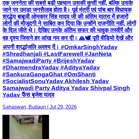
एक जननेता की सबसे बड़ी पहचान उसकी कुर्सी नहीं, बल्कि उसके
जाने पर उमड़ा जनसैलाब होता है। पूर्व मंत्री एवं पांच बार विधायक
श्रद्धेय बाबूजी ओमकार सिंह यादव जी की अंतिम यात्रा में हजारों
लोगों की मौजूदगी ने साबित कर दिया कि उन्होंने राजनीति नहीं, लोगों
के दिल जीते थे। देखिए उनके अंतिम सफर की भावुक तस्वीरें और
वह दृश्य जिसने हर आंख नम कर दी। 🙏🕊️ पूरी वीडियो देखें और
अपनी श्रद्धांजलि अवश्य दें। #OmkarSinghYadav
#Shradhanjali #LastFarewell #JanNeta
#SamajwadiParty #BrijeshYadav
#DharmendraYadav #AdityaYadav
#SankuraGangaGhat #OmShanti
#SocialistSonuYadav Akhilesh Yadav
Samajwadi Party Aditya Yadav Shivpal Singh
Yadav फैंस बृजेश यादव
Sahaswan, Budaun | Jul 29, 2026