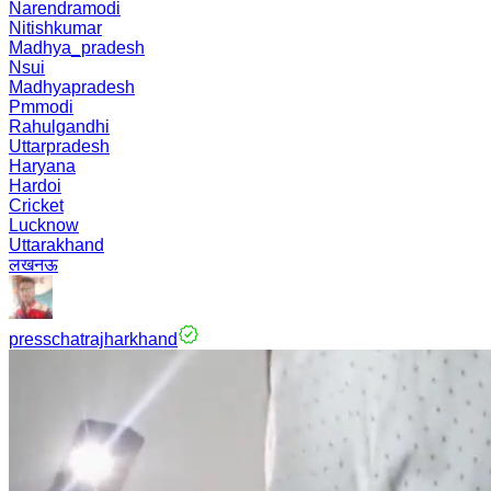
Narendramodi
Nitishkumar
Madhya_pradesh
Nsui
Madhyapradesh
Pmmodi
Rahulgandhi
Uttarpradesh
Haryana
Hardoi
Cricket
Lucknow
Uttarakhand
लखनऊ
presschatrajharkhand