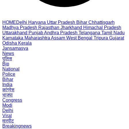
HOME
Delhi
Haryana
Uttar Pradesh
Bihar
Chhattisgarh
Madhya Pradesh
Rajasthan
Jharkhand
Himachal Pradesh
Uttarakhand
Punjab
Andhra Pradesh
Telangana
Tamil Nadu
Karnataka
Maharashtra
Assam
West Bengal
Tripura
Gujarat
Odisha
Kerala
Jansamasya
News
पुलिस
Bjp
National
Police
Bihar
India
कांग्रेस
भाजपा
Congress
Modi
Delhi
Viral
मारपीट
Breakingnews