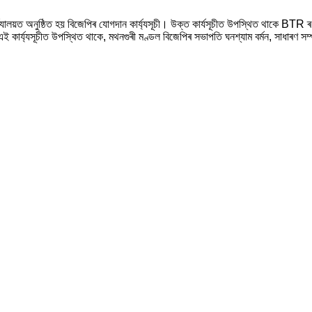
্য্যালয়ত অনুষ্ঠিত হয় বিজেপিৰ যোগদান কাৰ্য্যসূচী। উক্ত কাৰ্যসূচীত উপস্থিত থাকে BTR
্যসূচীত উপস্থিত থাকে, মথনগুৰী মণ্ডল বিজেপিৰ সভাপতি ঘনশ্যাম বৰ্মন, সাধাৰণ সম্পাদক ম