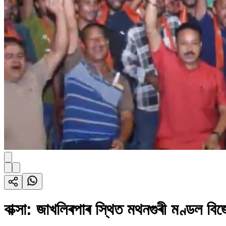
বাক্সা: জাখলিৰপাৰ স্থিত মথনগুৰী মণ্ডল বি