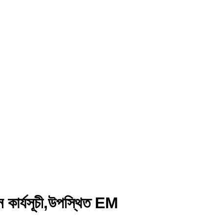
ান কাৰ্যসূচী,উপস্থিত EM