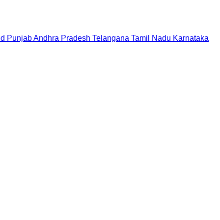
nd
Punjab
Andhra Pradesh
Telangana
Tamil Nadu
Karnataka