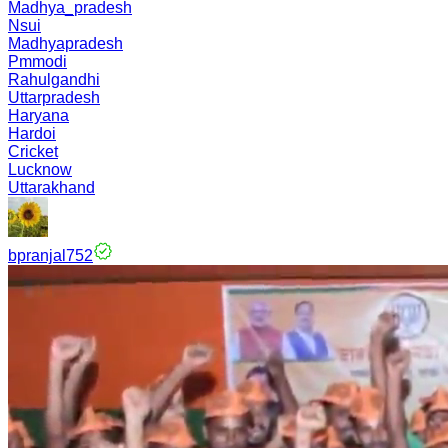
Madhya_pradesh
Nsui
Madhyapradesh
Pmmodi
Rahulgandhi
Uttarpradesh
Haryana
Hardoi
Cricket
Lucknow
Uttarakhand
bpranjal752