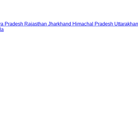
a Pradesh
Rajasthan
Jharkhand
Himachal Pradesh
Uttarakha
la