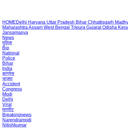
HOME
Delhi
Haryana
Uttar Pradesh
Bihar
Chhattisgarh
Madhy
Maharashtra
Assam
West Bengal
Tripura
Gujarat
Odisha
Kera
Jansamasya
News
पुलिस
Bjp
National
Police
Bihar
India
कांग्रेस
भाजपा
Accident
Congress
Modi
Delhi
Viral
मारपीट
Breakingnews
Narendramodi
Nitishkumar