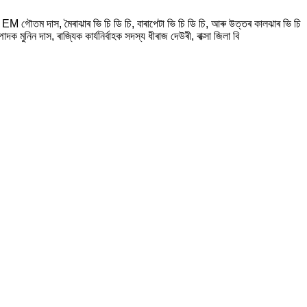
 ৰ EM গৌতম দাস, মৈৰাঝাৰ ভি চি ডি চি, বাৰাপেটা ভি চি ডি চি, আৰু উত্তৰ কালঝাৰ ভি চি
ুনিন দাস, ৰাজ্যিক কাৰ্যনিৰ্বাহক সদস্য ধীৰাজ দেউৰী, বাক্সা জিলা বি