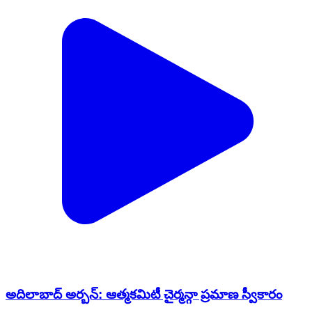
అదిలాబాద్ అర్బన్: ఆత్మకమిటీ చైర్మన్గా ప్రమాణ స్వీకారం