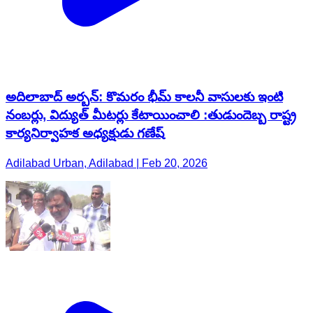
అదిలాబాద్ అర్బన్: కొమరం భీమ్ కాలనీ వాసులకు ఇంటి
నంబర్లు, విద్యుత్ మీటర్లు కేటాయించాలి :తుడుందెబ్బ రాష్ట్ర
కార్యనిర్వాహక అధ్యక్షుడు గణేష్
Adilabad Urban, Adilabad | Feb 20, 2026