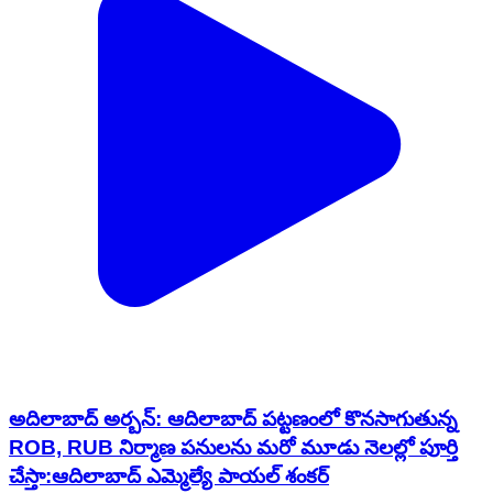
అదిలాబాద్ అర్బన్: ఆదిలాబాద్ పట్టణంలో కొనసాగుతున్న
ROB, RUB నిర్మాణ పనులను మరో మూడు నెలల్లో పూర్తి
చేస్తా:ఆదిలాబాద్ ఎమ్మెల్యే పాయల్ శంకర్