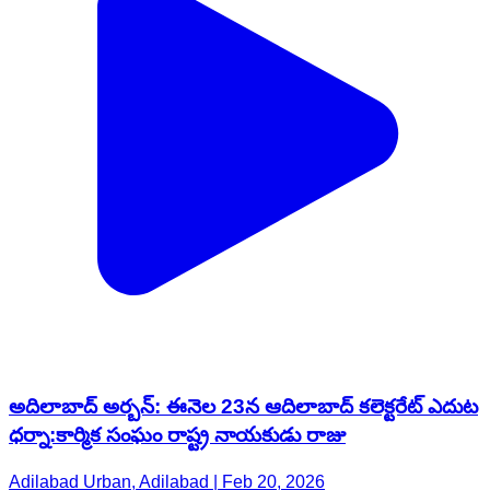
అదిలాబాద్ అర్బన్: ఈనెల 23న ఆదిలాబాద్ కలెక్టరేట్ ఎదుట
ధర్నా:కార్మిక సంఘం రాష్ట్ర నాయకుడు రాజు
Adilabad Urban, Adilabad | Feb 20, 2026