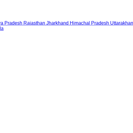
a Pradesh
Rajasthan
Jharkhand
Himachal Pradesh
Uttarakha
la