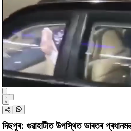
5
দিছপুৰ: গুৱাহাটীত উপস্থিত ভাৰতৰ প্ৰধানমন্ত্