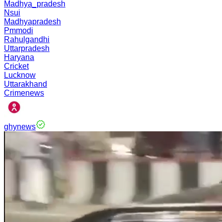
Madhya_pradesh
Nsui
Madhyapradesh
Pmmodi
Rahulgandhi
Uttarpradesh
Haryana
Cricket
Lucknow
Uttarakhand
Crimenews
ghynews