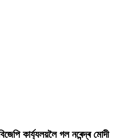
বিজেপি কাৰ্য্যলয়লৈ গল নৰেন্দ্ৰ মোদী