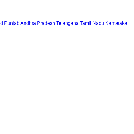
nd
Punjab
Andhra Pradesh
Telangana
Tamil Nadu
Karnataka