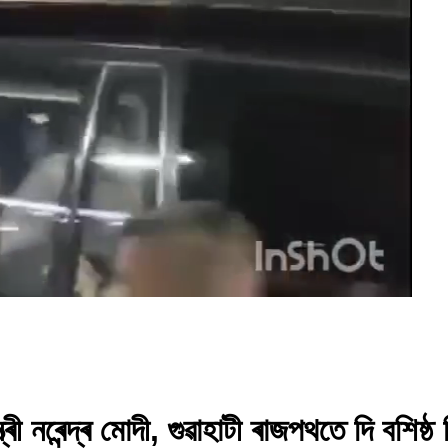
ৰী নৰেন্দ্ৰ মোদী, গুৱাহাটী ৰাজপথতে দি বশিষ্ঠ 