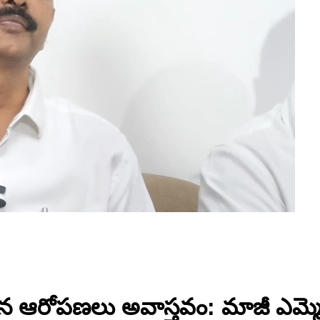
సిన ఆరోపణలు అవాస్తవం: మాజీ ఎమ్మెల్య