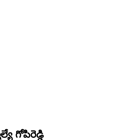
ే గోపిరెడ్డి