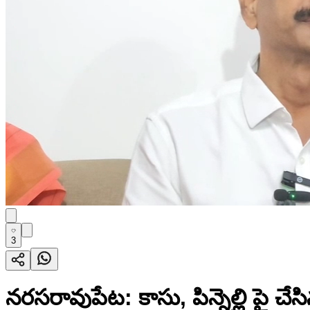
3
నరసరావుపేట: కాసు, పిన్నెల్లి పై చే