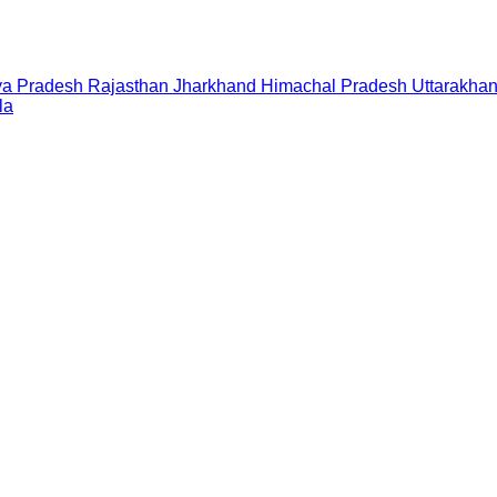
a Pradesh
Rajasthan
Jharkhand
Himachal Pradesh
Uttarakha
la