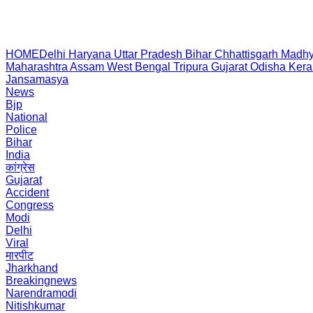
HOME
Delhi
Haryana
Uttar Pradesh
Bihar
Chhattisgarh
Madhy
Maharashtra
Assam
West Bengal
Tripura
Gujarat
Odisha
Kera
Jansamasya
News
Bjp
National
Police
Bihar
India
कांग्रेस
Gujarat
Accident
Congress
Modi
Delhi
Viral
मारपीट
Jharkhand
Breakingnews
Narendramodi
Nitishkumar