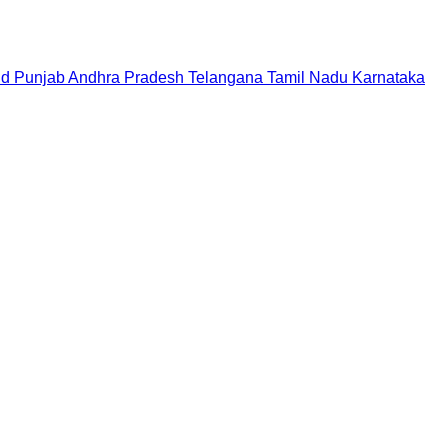
nd
Punjab
Andhra Pradesh
Telangana
Tamil Nadu
Karnataka