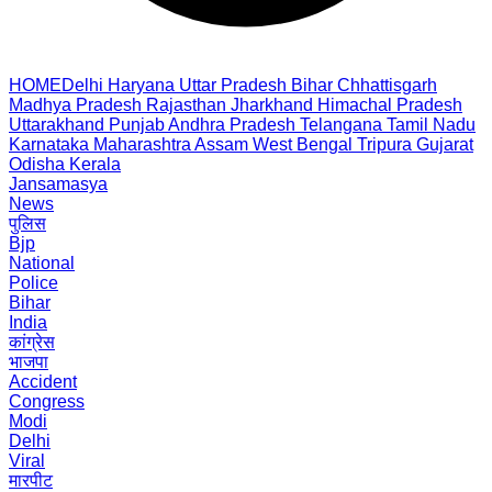
HOME
Delhi
Haryana
Uttar Pradesh
Bihar
Chhattisgarh
Madhya Pradesh
Rajasthan
Jharkhand
Himachal Pradesh
Uttarakhand
Punjab
Andhra Pradesh
Telangana
Tamil Nadu
Karnataka
Maharashtra
Assam
West Bengal
Tripura
Gujarat
Odisha
Kerala
Jansamasya
News
पुलिस
Bjp
National
Police
Bihar
India
कांग्रेस
भाजपा
Accident
Congress
Modi
Delhi
Viral
मारपीट