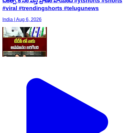
చికిత్స కోసం వస్తే ప్రాణం పోయింది #ytshorts #shorts
#viral #trendingshorts #telugunews
India | Aug 6, 2026