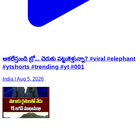
ఆకలేస్తుంది బ్రో... చెరుకు పట్టుకెళ్తున్నా? #viral #elephant
#ytshorts #trending #yt #001
India | Aug 5, 2026