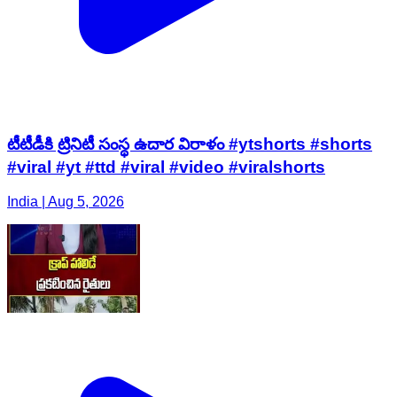
టీటీడీకి ట్రినిటీ సంస్థ ఉదార విరాళం #ytshorts #shorts
#viral #yt #ttd #viral #video #viralshorts
India | Aug 5, 2026