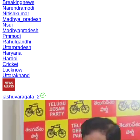
Breakingnews
Narendramodi
Nitishkumar
Madhya_pradesh
Nsui
Madhyapradesh
Pmmodi
Rahulgandhi
Uttarpradesh
Haryana
Hardoi
Cricket
Lucknow
Uttarakhand
jashuvaragala_2