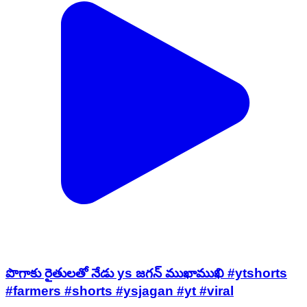
పొగాకు రైతులతో నేడు ys జగన్ ముఖాముఖి #ytshorts
#farmers #shorts #ysjagan #yt #viral