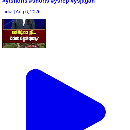
#ytshorts #shorts #ysrcp #ysjagan
India | Aug 6, 2026