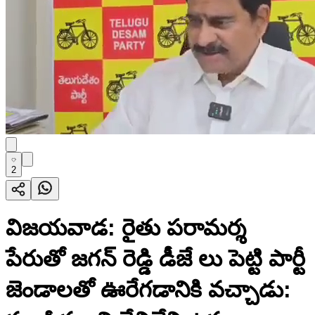
2
విజయవాడ: రైతు పరామర్శ
పేరుతో జగన్ రెడ్డి డీజే లు పెట్టి పార్టీ
జెండాలతో ఊరేగడానికి వచ్చాడు: