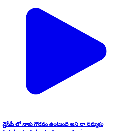
వైసీపీ లో నాకు గౌరవం ఉంటుంది అని నా నమ్మకం