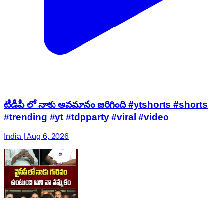
టీడీపీ లో నాకు అవమానం జరిగింది #ytshorts #shorts
#trending #yt #tdpparty #viral #video
India | Aug 6, 2026