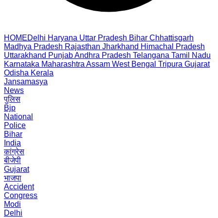
HOME
Delhi
Haryana
Uttar Pradesh
Bihar
Chhattisgarh
Madhya Pradesh
Rajasthan
Jharkhand
Himachal Pradesh
Uttarakhand
Punjab
Andhra Pradesh
Telangana
Tamil Nadu
Karnataka
Maharashtra
Assam
West Bengal
Tripura
Gujarat
Odisha
Kerala
Jansamasya
News
पुलिस
Bjp
National
Police
Bihar
India
कांग्रेस
बीजेपी
Gujarat
भाजपा
Accident
Congress
Modi
Delhi