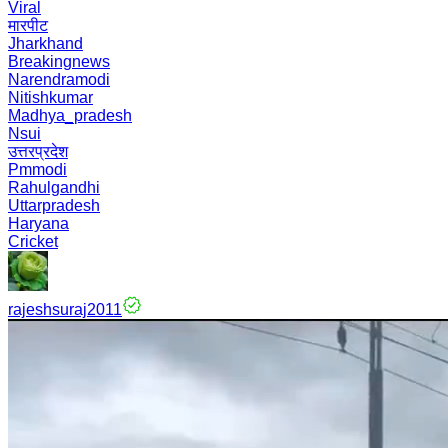
Viral
मारपीट
Jharkhand
Breakingnews
Narendramodi
Nitishkumar
Madhya_pradesh
Nsui
उत्तरप्रदेश
Pmmodi
Rahulgandhi
Uttarpradesh
Haryana
Cricket
rajeshsuraj2011