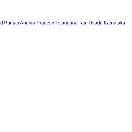
nd
Punjab
Andhra Pradesh
Telangana
Tamil Nadu
Karnataka