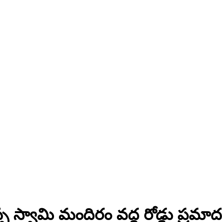
 స్వామి మందిరం వద్ద రోడ్డు ప్రమాద