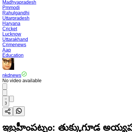
Madhyapradesh
Pmmodi
Rahulgandhi
Uttarpradesh
Haryana
Cricket
Lucknow
Uttarakhand
Crimenews
Aap
Education
nkdnews
No video available
3
ఇబ్రహీంపట్నం: తుక్కుగూడ అయ్యప్ప