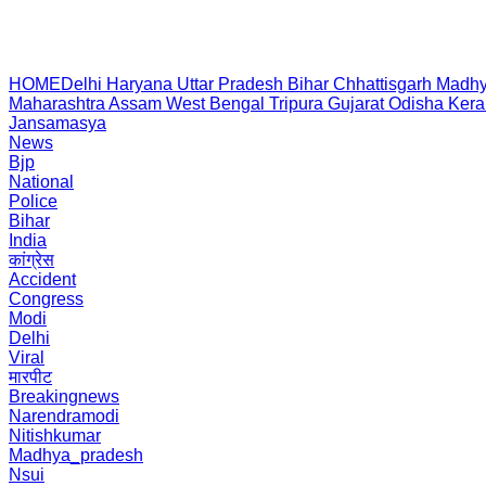
HOME
Delhi
Haryana
Uttar Pradesh
Bihar
Chhattisgarh
Madhy
Maharashtra
Assam
West Bengal
Tripura
Gujarat
Odisha
Kera
Jansamasya
News
Bjp
National
Police
Bihar
India
कांग्रेस
Accident
Congress
Modi
Delhi
Viral
मारपीट
Breakingnews
Narendramodi
Nitishkumar
Madhya_pradesh
Nsui