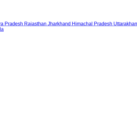
a Pradesh
Rajasthan
Jharkhand
Himachal Pradesh
Uttarakha
la