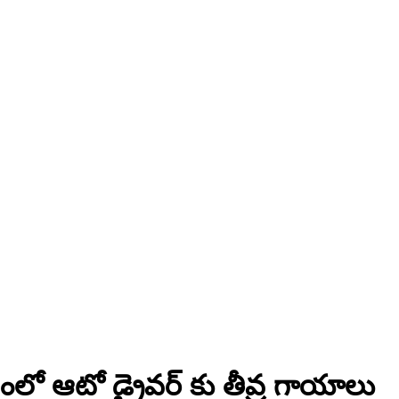
ంలో ఆటో డ్రైవర్ కు తీవ్ర గాయాలు