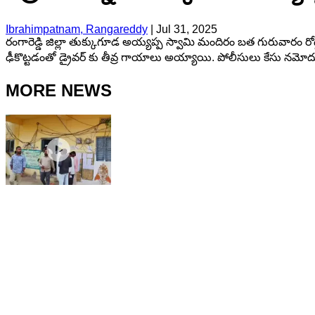
Ibrahimpatnam, Rangareddy
|
Jul 31, 2025
రంగారెడ్డి జిల్లా తుక్కుగూడ అయ్యప్ప స్వామి మందిరం బత గురువారం రోడ
ఢీకొట్టడంతో డ్రైవర్ కు తీవ్ర గాయాలు అయ్యాయి. పోలీసులు కేసు నమోదు చ
MORE NEWS