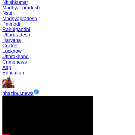
Nitishkumar
Madhya_pradesh
Nsui
Madhyapradesh
Pmmodi
Rahulgandhi
Uttarpradesh
Haryana
Cricket
Lucknow
Uttarakhand
Crimenews
Aap
Education
ghazipur.news