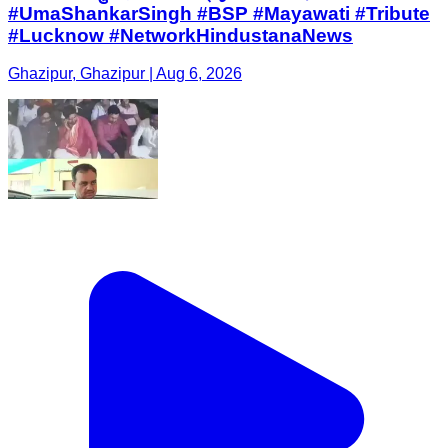
#UmaShankarSingh #BSP #Mayawati #Tribute
#Lucknow #NetworkHindustanaNews
Ghazipur, Ghazipur | Aug 6, 2026