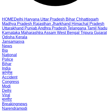
HOME
Delhi
Haryana
Uttar Pradesh
Bihar
Chhattisgarh
Madhya Pradesh
Rajasthan
Jharkhand
Himachal Pradesh
Uttarakhand
Punjab
Andhra Pradesh
Telangana
Tamil Nadu
Karnataka
Maharashtra
Assam
West Bengal
Tripura
Gujarat
Odisha
Kerala
Jansamasya
News
Bjp
National
Police
Bihar
India
कांग्रेस
Accident
Congress
Modi
Delhi
Viral
मारपीट
Breakingnews
Narendramodi