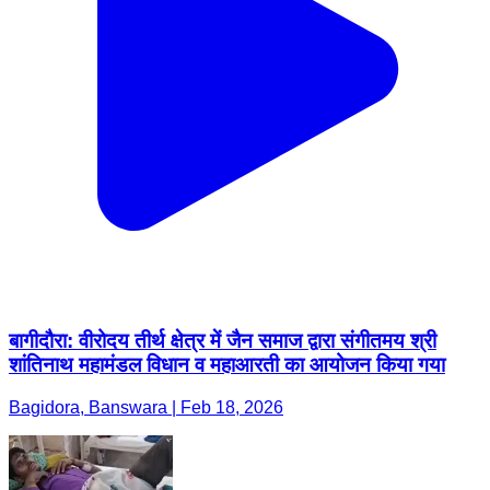
बागीदौरा: वीरोदय तीर्थ क्षेत्र में जैन समाज द्वारा संगीतमय श्री
शांतिनाथ महामंडल विधान व महाआरती का आयोजन किया गया
Bagidora, Banswara | Feb 18, 2026