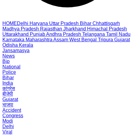
HOME
Delhi
Haryana
Uttar Pradesh
Bihar
Chhattisgarh
Madhya Pradesh
Rajasthan
Jharkhand
Himachal Pradesh
Uttarakhand
Punjab
Andhra Pradesh
Telangana
Tamil Nadu
Karnataka
Maharashtra
Assam
West Bengal
Tripura
Gujarat
Odisha
Kerala
Jansamasya
News
Bjp
National
Police
Bihar
India
कांग्रेस
बीजेपी
Gujarat
भाजपा
Accident
Congress
Modi
Delhi
Viral