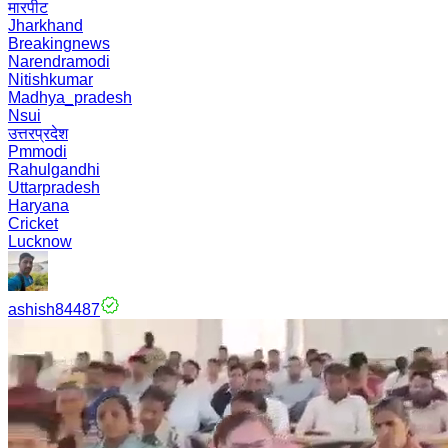
मारपीट
Jharkhand
Breakingnews
Narendramodi
Nitishkumar
Madhya_pradesh
Nsui
उत्तरप्रदेश
Pmmodi
Rahulgandhi
Uttarpradesh
Haryana
Cricket
Lucknow
ashish84487