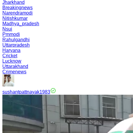
Jharkhand
Breakingnews
Narendramodi
Nitishkumar
Madhya_pradesh
Nsui
Pmmodi
Rahulgandhi
Uttarpradesh
Haryana
Cricket
Lucknow
Uttarakhand
Crimenews
sushantpattnayak1983