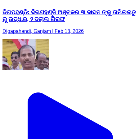
ଦିଗପହଣ୍ଡି: ଦିଗପହଣ୍ଡି ଅଞ୍ଚଳର ୩ ଦାଦନ ଙ୍କୁ ତାମିଲନାଡୁ
ରୁ ଉଦ୍ଧାର, ୨ ଦଲାଲ ଗିରଫ
Digapahandi, Ganjam | Feb 13, 2026