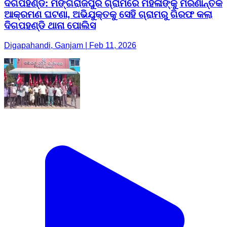
ଦିଗପହଣ୍ଡି: ମଙ୍ଗରାଜପୁର ଗ୍ରାମରେ ମହିଳାଙ୍କୁ ମରଣାନ୍ତକ
ଆକ୍ରମଣ ଘଟଣା, ଅଭିଯୁକ୍ତକୁ ସେହି ଗ୍ରାମରୁ ଗିରଫ କଲା
ଦିଗପହଣ୍ଡି ଥାନା ପୋଲିସ
Digapahandi, Ganjam | Feb 11, 2026