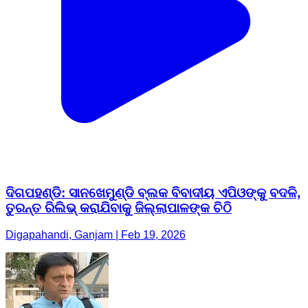
ଦିଗପହଣ୍ଡି: ସାନଖେମୁଣ୍ଡି ବ୍ଲକ ବିବାଦୀୟ ଏପିଓଙ୍କୁ ବଦଳି,
ତୁରନ୍ତ ରିଲିଭ୍ କରାଯିବାକୁ ଜିଲ୍ଲାପାଳଙ୍କ ଚିଠି
Digapahandi, Ganjam | Feb 19, 2026