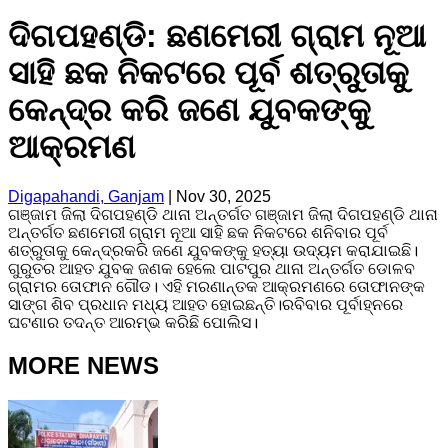
ଦିଗପହଣ୍ଡି: ଛଣମେରୀ ଗ୍ରାମ ନୂଆ
ସାହି ଛକ ନିକଟରେ ପୂର୍ବ ଶତ୍ରୁତାକୁ
କେନ୍ଦ୍ର କରି ଜଣେ ଯୁବକଙ୍କୁ
ଆକ୍ରମଣ
Digapahandi, Ganjam
|
Nov 30, 2025
ଗଞ୍ଜାମ ଜିଲା ଦିଗପହଣ୍ଡି ଥାନା ଅନ୍ତର୍ଗତ ଗଞ୍ଜାମ ଜିଲା ଦିଗପହଣ୍ଡି ଥାନା
ଅନ୍ତର୍ଗତ ଛଣମେରୀ ଗ୍ରାମ ନୂଆ ସାହି ଛକ ନିକଟରେ ଶନିବାର ପୂର୍ବ
ଶତ୍ରୁତାକୁ କେନ୍ଦ୍ରକରି ଜଣେ ଯୁବକଙ୍କୁ ହତ୍ୟା ଉଦ୍ୟମ କରାଯାଇଛି।
ଗୁରୁତର ଆହତ ଯୁବକ ଜଣକ ହେଲେ ପାଟପୁର ଥାନା ଅନ୍ତର୍ଗତ ଡୋଳବ
ଗ୍ରାମର ତୋଫାନ ଗୌଡ। ଏହି ମରଣାନ୍ତକ ଆକ୍ରମଣରେ ତୋଫାନଙ୍କ
ସାଙ୍ଗ ଶିବ ପ୍ରଧାନ ମଧ୍ୟ ଆହତ ହୋଇଛନ୍ତି।ରବିବାର ପୂର୍ବାହ୍ନରେ
ଘଟଣାର ତଦନ୍ତ ଆରମ୍ଭ କରିଛି ପୋଲିସ।
MORE NEWS