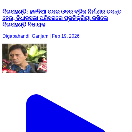
ଦିଗପହଣ୍ଡି: ହଳଦିଆ ପଦର ଓବର ବ୍ରିଜ ନିର୍ମାଣର ତଦନ୍ତ
ହେଉ, ବିଧାନସଭା ପରିସରରେ ପ୍ରତିକ୍ରିୟା ରଖିଲେ
ଦିଗପହଣ୍ଡି ବିଧାୟକ
Digapahandi, Ganjam | Feb 19, 2026