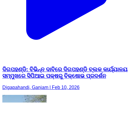
ଦିଗପହଣ୍ଡି: ବିଭିନ୍ନ ଦାବିରେ ଦିଗପହଣ୍ଡି ବ୍ଲକ କାର୍ଯ୍ୟାଳୟ
ସମ୍ମୁଖରେ ସିପିଆଇ ପକ୍ଷରୁ ବିକ୍ଷୋଭ ପ୍ରଦର୍ଶନ
Digapahandi, Ganjam | Feb 10, 2026