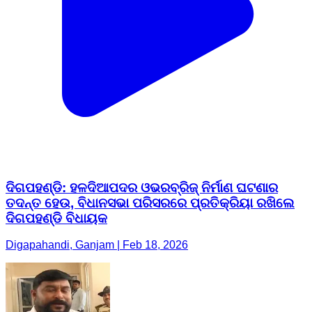
ଦିଗପହଣ୍ଡି: ହଳଦିଆପଦର ଓଭରବ୍ରିଜ୍ ନିର୍ମାଣ ଘଟଣାର
ତଦନ୍ତ ହେଉ, ବିଧାନସଭା ପରିସରରେ ପ୍ରତିକ୍ରିୟା ରଖିଲେ
ଦିଗପହଣ୍ଡି ବିଧାୟକ
Digapahandi, Ganjam | Feb 18, 2026