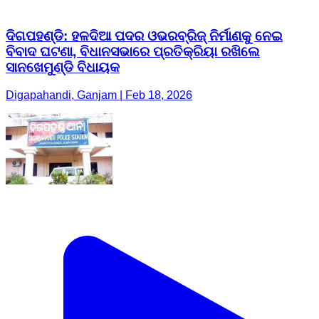
ଦିଗପହଣ୍ଡି: ହଳଦିଆ ପଦର ଓଭରବ୍ରିଜ୍ ନିର୍ମାଣକୁ ନେଇ
ବିବାଦ ଘଟଣା, ବିଧାନସଭାରେ ପ୍ରତିକ୍ରିୟା ରଖିଲେ
ସାନଖେମୁଣ୍ଡି ବିଧାୟକ
Digapahandi, Ganjam | Feb 18, 2026