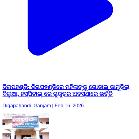
ଦିଗପହଣ୍ଡି: ଦିଗପହଣ୍ଡିରେ ମହିଳାଙ୍କୁ ଗୋଡାଇ କାମୁଡ଼ିଲା
ବିଲୁଆ, ହସ୍ପିଟାଲ୍ ରେ ଗୁରୁତର ଅବସ୍ଥାରେ ଭର୍ତ୍ତି
Digapahandi, Ganjam | Feb 16, 2026