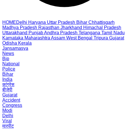
HOME
Delhi
Haryana
Uttar Pradesh
Bihar
Chhattisgarh
Madhya Pradesh
Rajasthan
Jharkhand
Himachal Pradesh
Uttarakhand
Punjab
Andhra Pradesh
Telangana
Tamil Nadu
Karnataka
Maharashtra
Assam
West Bengal
Tripura
Gujarat
Odisha
Kerala
Jansamasya
News
Bjp
National
Police
Bihar
India
कांग्रेस
बीजेपी
Gujarat
Accident
Congress
Modi
Delhi
Viral
मारपीट