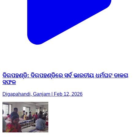
ଦିଗପହଣ୍ଡି: ଦିଗପହଣ୍ଡିରେ ସର୍ବ ଭାରତୀୟ ଧର୍ମଘଟ ଡାକରା
ସଫଳ
Digapahandi, Ganjam | Feb 12, 2026