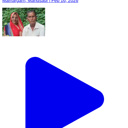
Malhargarh, Mandsaur | Feb 16, 2026