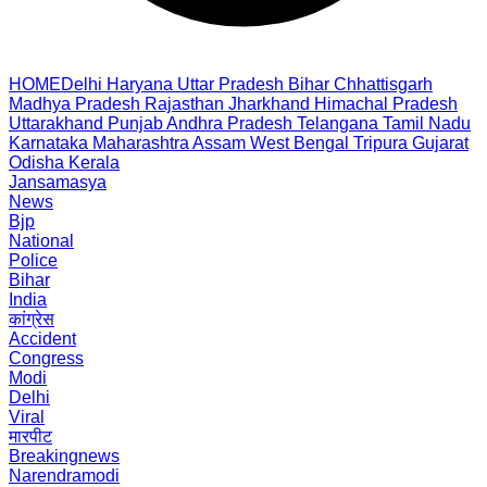
HOME
Delhi
Haryana
Uttar Pradesh
Bihar
Chhattisgarh
Madhya Pradesh
Rajasthan
Jharkhand
Himachal Pradesh
Uttarakhand
Punjab
Andhra Pradesh
Telangana
Tamil Nadu
Karnataka
Maharashtra
Assam
West Bengal
Tripura
Gujarat
Odisha
Kerala
Jansamasya
News
Bjp
National
Police
Bihar
India
कांग्रेस
Accident
Congress
Modi
Delhi
Viral
मारपीट
Breakingnews
Narendramodi