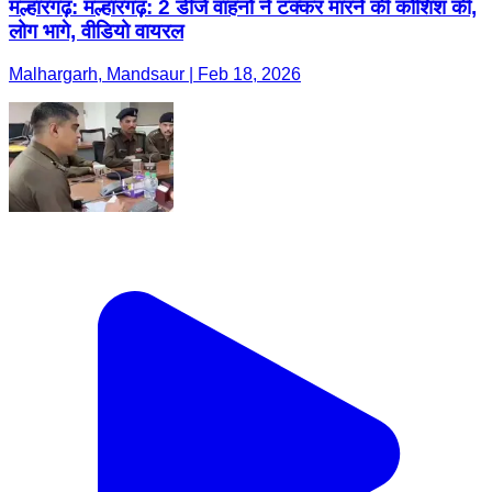
मल्हारगढ़: मल्हारगढ़: 2 डीजे वाहनों ने टक्कर मारने की कोशिश की,
लोग भागे, वीडियो वायरल
Malhargarh, Mandsaur | Feb 18, 2026