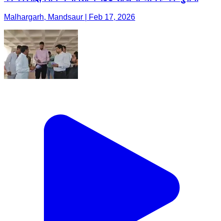
Malhargarh, Mandsaur | Feb 17, 2026