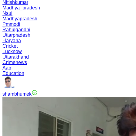
Nitishkumar
Madhya_pradesh
Nsui
Madhyapradesh
Pmmodi
Rahulgandhi
Uttarpradesh
Haryana
Cricket
Lucknow
Uttarakhand
Crimenews
Aap
Education
shambhumek