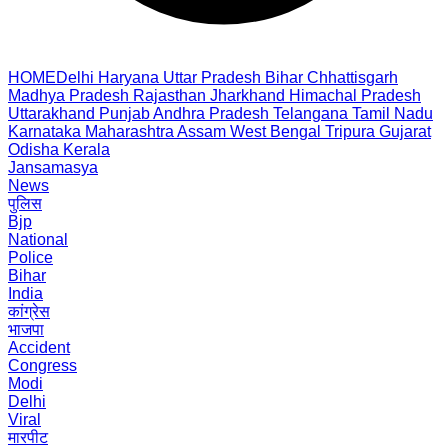
HOME
Delhi
Haryana
Uttar Pradesh
Bihar
Chhattisgarh
Madhya Pradesh
Rajasthan
Jharkhand
Himachal Pradesh
Uttarakhand
Punjab
Andhra Pradesh
Telangana
Tamil Nadu
Karnataka
Maharashtra
Assam
West Bengal
Tripura
Gujarat
Odisha
Kerala
Jansamasya
News
पुलिस
Bjp
National
Police
Bihar
India
कांग्रेस
भाजपा
Accident
Congress
Modi
Delhi
Viral
मारपीट