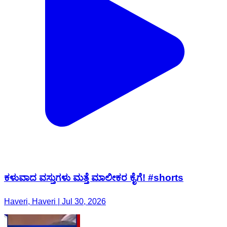
ಕಳುವಾದ ವಸ್ತುಗಳು ಮತ್ತೆ ಮಾಲೀಕರ ಕೈಗೆ! #shorts
Haveri, Haveri | Jul 30, 2026