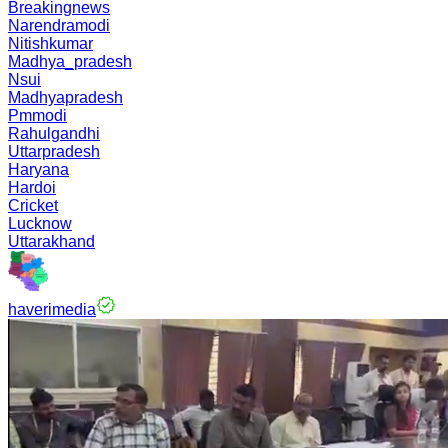
Breakingnews
Narendramodi
Nitishkumar
Madhya_pradesh
Nsui
Madhyapradesh
Pmmodi
Rahulgandhi
Uttarpradesh
Haryana
Hardoi
Cricket
Lucknow
Uttarakhand
haverimedia