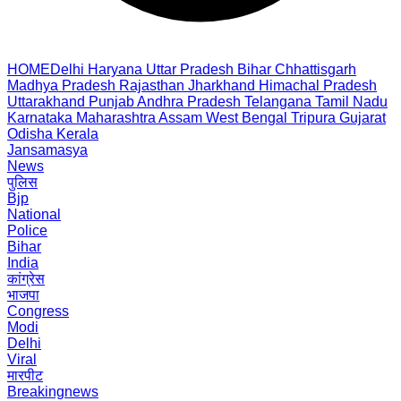
HOME
Delhi
Haryana
Uttar Pradesh
Bihar
Chhattisgarh
Madhya Pradesh
Rajasthan
Jharkhand
Himachal Pradesh
Uttarakhand
Punjab
Andhra Pradesh
Telangana
Tamil Nadu
Karnataka
Maharashtra
Assam
West Bengal
Tripura
Gujarat
Odisha
Kerala
Jansamasya
News
पुलिस
Bjp
National
Police
Bihar
India
कांग्रेस
भाजपा
Congress
Modi
Delhi
Viral
मारपीट
Breakingnews