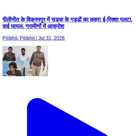
पीलीभीत के विक्रमपुर में सड़क के गड्ढों का कहर! ई-रिक्शा पलटा,
कई घायल, ग्रामीणों में आक्रोश
Pilibhit, Pilibhit | Jul 31, 2026