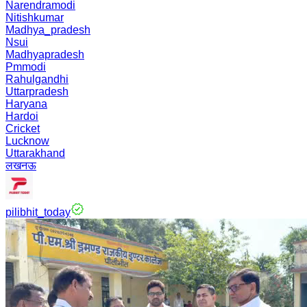
Narendramodi
Nitishkumar
Madhya_pradesh
Nsui
Madhyapradesh
Pmmodi
Rahulgandhi
Uttarpradesh
Haryana
Hardoi
Cricket
Lucknow
Uttarakhand
लखनऊ
pilibhit_today