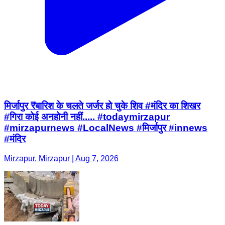
मिर्जापुर ₹बारिश के चलते जर्जर हो चुके शिव #मंदिर का शिखर
#गिरा कोई अनहोनी नहीं..... #todaymirzapur
#mirzapurnews #LocalNews #मिर्जापुर #innews
#मंदिर
Mirzapur, Mirzapur | Aug 7, 2026