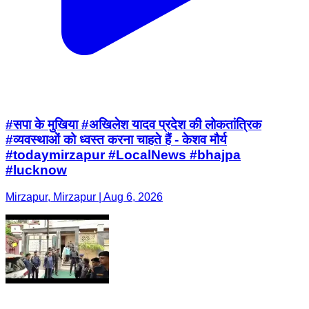
#सपा के मुखिया #अखिलेश यादव प्रदेश की लोकतांत्रिक
#व्यवस्थाओं को ध्वस्त करना चाहते हैं - केशव मौर्य
#todaymirzapur #LocalNews #bhajpa
#lucknow
Mirzapur, Mirzapur | Aug 6, 2026