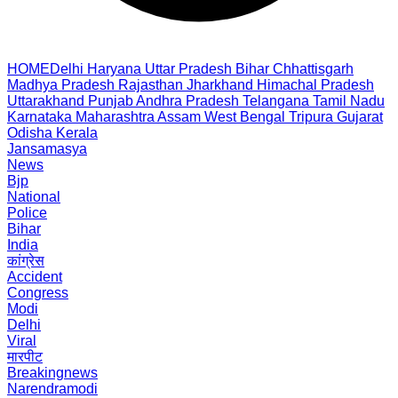
HOME
Delhi
Haryana
Uttar Pradesh
Bihar
Chhattisgarh
Madhya Pradesh
Rajasthan
Jharkhand
Himachal Pradesh
Uttarakhand
Punjab
Andhra Pradesh
Telangana
Tamil Nadu
Karnataka
Maharashtra
Assam
West Bengal
Tripura
Gujarat
Odisha
Kerala
Jansamasya
News
Bjp
National
Police
Bihar
India
कांग्रेस
Accident
Congress
Modi
Delhi
Viral
मारपीट
Breakingnews
Narendramodi