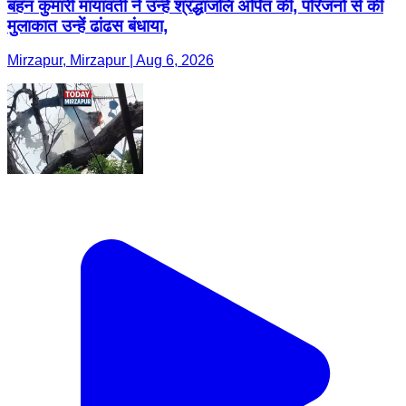
बहन कुमारी मायावती ने उन्हें श्रद्धांजलि अर्पित की, परिजनों से की
मुलाकात उन्हें ढांढस बंधाया,
Mirzapur, Mirzapur | Aug 6, 2026