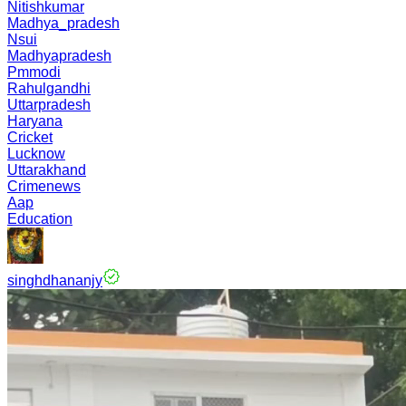
Nitishkumar
Madhya_pradesh
Nsui
Madhyapradesh
Pmmodi
Rahulgandhi
Uttarpradesh
Haryana
Cricket
Lucknow
Uttarakhand
Crimenews
Aap
Education
singhdhananjy