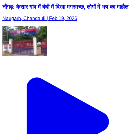
नौगढ़: केसार गांव में बंधी में दिखा मगरमच्छ, लोगों में भय का माहौल
Naugarh, Chandauli | Feb 19, 2026