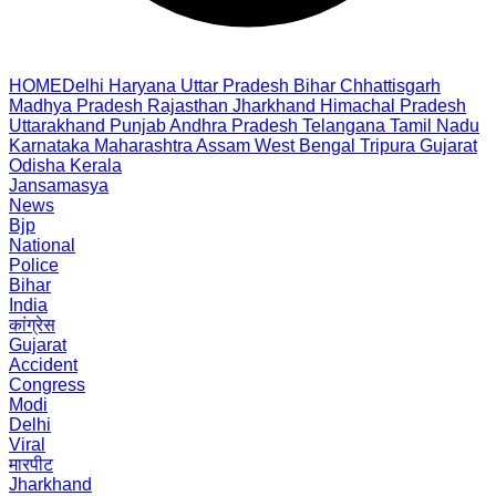
HOME
Delhi
Haryana
Uttar Pradesh
Bihar
Chhattisgarh
Madhya Pradesh
Rajasthan
Jharkhand
Himachal Pradesh
Uttarakhand
Punjab
Andhra Pradesh
Telangana
Tamil Nadu
Karnataka
Maharashtra
Assam
West Bengal
Tripura
Gujarat
Odisha
Kerala
Jansamasya
News
Bjp
National
Police
Bihar
India
कांग्रेस
Gujarat
Accident
Congress
Modi
Delhi
Viral
मारपीट
Jharkhand