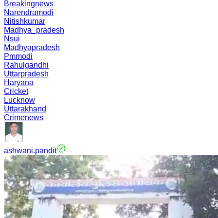
Breakingnews
Narendramodi
Nitishkumar
Madhya_pradesh
Nsui
Madhyapradesh
Pmmodi
Rahulgandhi
Uttarpradesh
Haryana
Cricket
Lucknow
Uttarakhand
Crimenews
ashwani.pandit